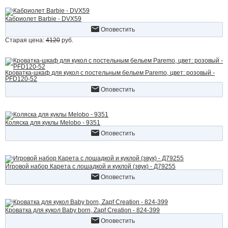
Кабриолет Barbie - DVX59
Оповестить
Старая цена:
4120
руб.
Кроватка-шкаф для кукол с постельным бельем Paremo, цвет: розовый -
PFD120-52
Оповестить
Коляска для куклы Melobo - 9351
Оповестить
Игровой набор Карета с лошадкой и куклой (звук) - Д79255
Оповестить
Кроватка для кукол Baby born, Zapf Creation - 824-399
Оповестить