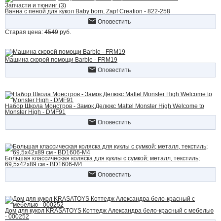
Запчасти и тюнинг (3)
Ванна с пеной для кукол Baby born, Zapf Creation - 822-258
Оповестить
Старая цена:
4549
руб.
Машина скорой помощи Barbie - FRM19
Оповестить
Набор Школа Монстров - Замок Делюкс Mattel Monster High Welcome to
Monster High - DMF91
Оповестить
Большая классическая коляска для куклы с сумкой; металл, текстиль;
69,5х42х89 см - BD1606-M4
Оповестить
Дом для кукол KRASATOYS Коттедж Александра бело-красный с мебелью
- 000252