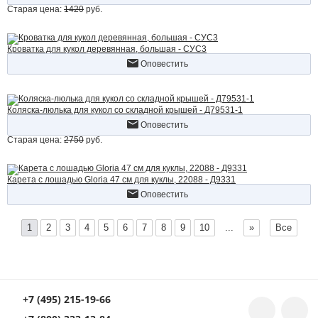
Старая цена:
1420
руб.
Кроватка для кукол деревянная, большая - СУС3
Оповестить
Коляска-люлька для кукол со складной крышей - Д79531-1
Оповестить
Старая цена:
2750
руб.
Карета с лошадью Gloria 47 см для куклы, 22088 - Д9331
Оповестить
1
2
3
4
5
6
7
8
9
10
...
»
Все
+7 (495) 215-19-66