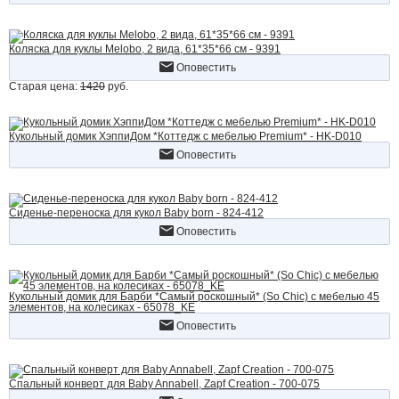
Коляска для куклы Melobo, 2 вида, 61*35*66 см - 9391
Оповестить
Старая цена:
1420
руб.
Кукольный домик ХэппиДом *Коттедж с мебелью Premium* - HK-D010
Оповестить
Сиденье-переноска для кукол Baby born - 824-412
Оповестить
Кукольный домик для Барби *Самый роскошный* (So Chic) с мебелью 45
элементов, на колесиках - 65078_KE
Оповестить
Спальный конверт для Baby Annabell, Zapf Creation - 700-075