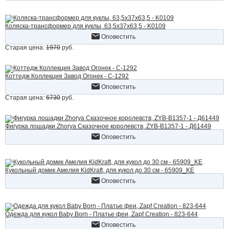
Коляска-трансформер для куклы, 63,5х37х63,5 - K0109
Оповестить
Старая цена:
1970
руб.
Коттедж Коллекция Завод Огонек - С-1292
Оповестить
Старая цена:
6730
руб.
Фигурка лошадки Zhorya Сказочное королевств, ZYB-B1357-1 - Д61449
Оповестить
Кукольный домик Амелия KidKraft, для кукол до 30 см - 65909_KE
Оповестить
Одежда для кукол Baby Born - Платье феи, Zapf Creation - 823-644
Оповестить