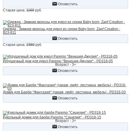
Оповестить
Старая цена:
1160
руб.
Одежда - Зимние морозы для кукол из серии Baby born, Zapf Creation -
823-811
Оповестить
Старая цена:
2360
руб.
Игрушечный дом для кукол Paremo *Венеция-Джулия* - PD318-05
Возраст - 3+
Оповестить
Домик для Барби *Фантазия* (гараж, лифт, лестница, мебель) - PD316-03
Оповестить
Кукольный домик для барби Paremo *Сицилия* - PD318-15
Возраст - 3+
Оповестить