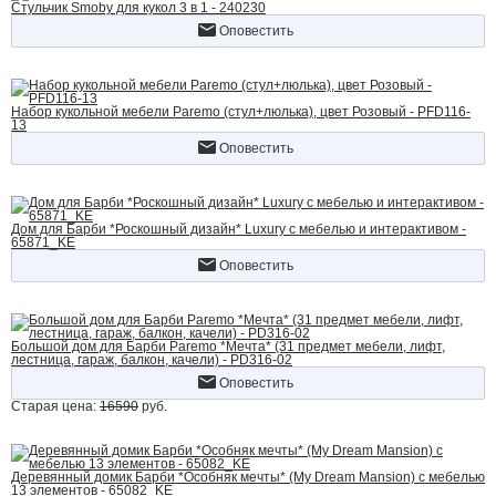
Стульчик Smoby для кукол 3 в 1 - 240230
Оповестить
Набор кукольной мебели Paremo (стул+люлька), цвет Розовый - PFD116-
13
Оповестить
Дом для Барби *Роскошный дизайн* Luxury с мебелью и интерактивом -
65871_KE
Оповестить
Большой дом для Барби Paremo *Мечта* (31 предмет мебели, лифт,
лестница, гараж, балкон, качели) - PD316-02
Оповестить
Старая цена:
16590
руб.
Деревянный домик Барби *Особняк мечты* (My Dream Mansion) с мебелью
13 элементов - 65082_KE