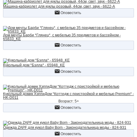
Машина-кабриолет для куклы розовый, 44см, свет, звук - 6622-A
Оповестить
Дом мечты Барби *Глянец*, с мебелью 35 предметов и бассейном -
65833_KE
Оповестить
Кукольный дом *Бэлла* - 65948_KE
Оповестить
Кукольный домик ХэппиДом *Коттедж с пристройкой и мебелью Premium* -
HK-D011
Возраст: 5+
Оповестить
Одежда ZAPF для кукол Baby Born - Законодательница моды - 824-931
Оповестить