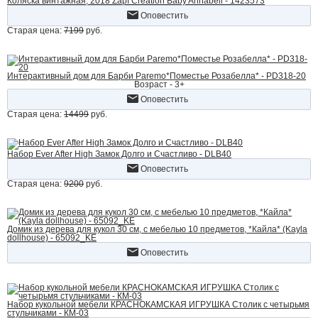
Коляска винтажная, 2018 Zapf Creation Baby Annabell - 1423573
Оповестить
Старая цена:
7199
руб.
Интерактивный дом для Барби Paremo*Поместье Розабелла* - PD318-20
Возраст - 3+
Оповестить
Старая цена:
14499
руб.
Набор Ever After High Замок Долго и Счастливо - DLB40
Оповестить
Старая цена:
9200
руб.
Домик из дерева для кукол 30 см, с мебелью 10 предметов, *Кайла* (Kayla
dollhouse) - 65092_KE
Оповестить
Набор кукольной мебели КРАСНОКАМСКАЯ ИГРУШКА Столик с четырьмя
стульчиками - КМ-03