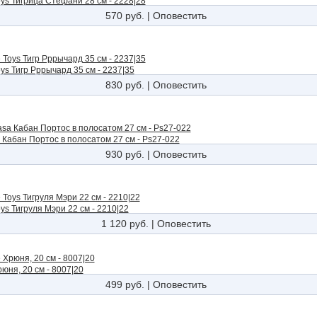
ys Тигрица Стефани 28 см - 2228|28
570 руб.
|
Оповестить
ys Тигр Рррычард 35 см - 2237|35
830 руб.
|
Оповестить
 Кабан Портос в полосатом 27 см - Ps27-022
930 руб.
|
Оповестить
ys Тигруля Мэри 22 см - 2210|22
1 120 руб.
|
Оповестить
юня, 20 см - 8007|20
499 руб.
|
Оповестить