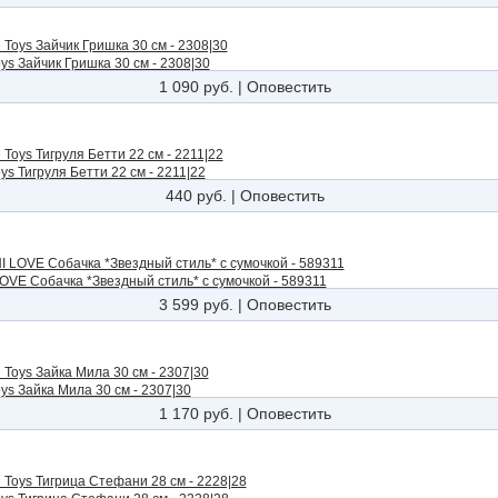
ys Зайчик Гришка 30 см - 2308|30
1 090 руб.
|
Оповестить
ys Тигруля Бетти 22 см - 2211|22
440 руб.
|
Оповестить
OVE Собачка *Звездный стиль* с сумочкой - 589311
3 599 руб.
|
Оповестить
ys Зайка Мила 30 см - 2307|30
1 170 руб.
|
Оповестить