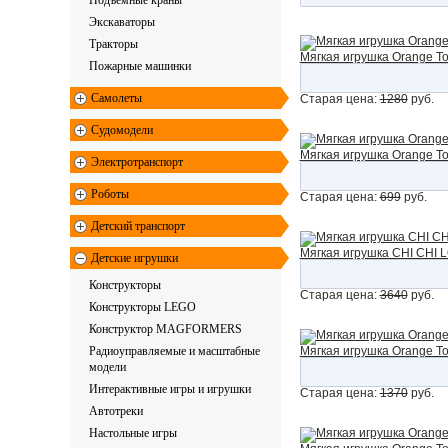
Подъемные краны
Экскаваторы
Тракторы
Мягкая игрушка Orange To
Пожарные машинки
Самолеты
Старая цена:
1280
руб.
Судомодели
Мягкая игрушка Orange To
Электротранспорт
Роботы
Старая цена:
699
руб.
Детский транспорт
Мягкая игрушка CHI CHI L
Детские игрушки
Конструкторы
Старая цена:
3640
руб.
Конструкторы LEGO
Конструктор MAGFORMERS
Радиоуправляемые и масштабные 
Мягкая игрушка Orange To
модели
Интерактивные игры и игрушки
Старая цена:
1370
руб.
Автотреки
Настольные игры