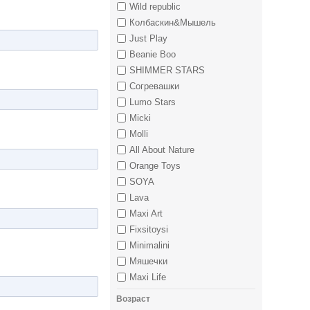
Wild republic
Колбаскин&Мышель
Just Play
Beanie Boo
SHIMMER STARS
Согревашки
Lumo Stars
Micki
Molli
All About Nature
Orange Toys
SOYA
Lava
Maxi Art
Fixsitoysi
Minimalini
Мяшечки
Maxi Life
Возраст