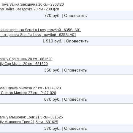
ys Зайка Звёздочка 20 см - 2303|20
770 руб.
|
Оповестить
потеряшка Scruff a Luvs, голубой - 635SLA01
1 910 руб.
|
Оповестить
mily Сэр Мышь 20 см - 681620
350 руб.
|
Оповестить
 Свинка Мимоза 27 см - Ps27-020
870 руб.
|
Оповестить
ily Мышонок Ерик 21,5 см - 681625
370 руб.
|
Оповестить