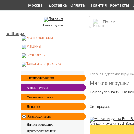
Доставка
Оплата
Гарантия
Контакты
Москва
----
▲ Вверх
Главная
/
Детские игрушк
Спецпредложения
Мягкие игрушки
Акции недели
По популярности
По це
Уцененный товар
Новинки
Хит
продаж
Квадрокоптеры
Мягкая игрушка Budi Basa
Для начинающих
Профессиональные