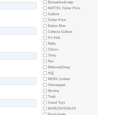
Волшебный мир
MATTEL Fisher Price
Gulliver
Fisher Price
Button Blue
Collecta Gulliver
K's Kids
Nella
Chicco
Tomy
Nici
Melissa&Doug
Н/Д
MERX Limited
Лапландия
Nicotoy
Trudi
Grand Toys
МУЛЬТИ-ПУЛЬТИ
Plush Apple