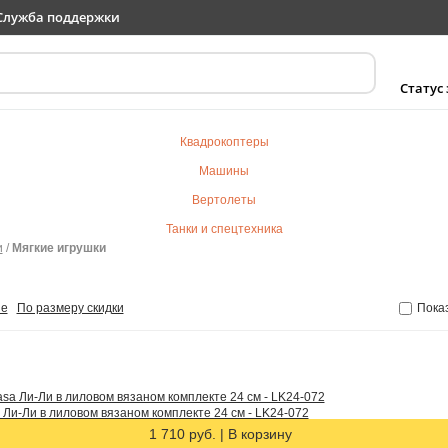
Служба поддержки
Статус
Квадрокоптеры
Машины
Вертолеты
Танки и спецтехника
и
/
Мягкие игрушки
Самолеты
Судомодели
не
По размеру скидки
Пока
Электротранспорт
Роботы
Детский транспорт
Детские игрушки
 Ли-Ли в лиловом вязаном комплекте 24 см - LK24-072
Конструкторы
1 710 руб.
|
В корзину