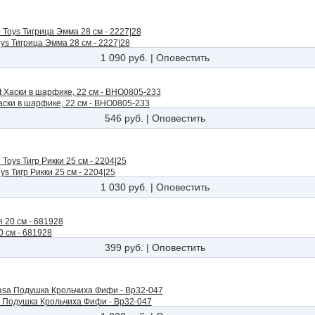
ys Тигрица Эмма 28 см - 2227|28
1 090 руб.
|
Оповестить
аски в шарфике, 22 см - BHO0805-233
546 руб.
|
Оповестить
s Тигр Рикки 25 см - 2204|25
1 030 руб.
|
Оповестить
0 см - 681928
399 руб.
|
Оповестить
a Подушка Крольчиха Фифи - Bp32-047