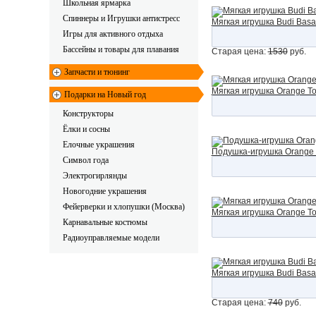
Школьная ярмарка
Спиннеры и Игрушки антистресс
Мягкая игрушка Budi Basa
Игры для активного отдыха
Бассейны и товары для плавания
Старая цена:
1530
руб.
Запчасти и тюнинг
Мягкая игрушка Orange To
Подарки на Новый год
Конструкторы
Ёлки и сосны
Елочные украшения
Подушка-игрушка Orange С
Символ года
Электрогирлянды
Новогодние украшения
Фейерверки и хлопушки (Москва)
Мягкая игрушка Orange To
Карнавальные костюмы
Радиоуправляемые модели
Мягкая игрушка Budi Bas
Старая цена:
740
руб.