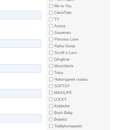
Me to You
СмолТойс
TY
Aurora
Snowmen
Princess Love
Alpha Group
Scruff a Luvs
Diinglisar
Monchhichi
Toivy
Новогодняя сказка
SOFTOY
MAXILIFE
LUCKY
KiddieArt
Bush Baby
Bebelot
Teddykompaniet