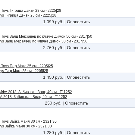
ys Тигрица Дэйзи 28 см - 2225|28
1 099 руб.
|
Оповестить
ys Заяц Мерзавец по кличке Димон 50 см - 2317|50
2 760 руб.
|
Оповестить
s Тигр Макс 25 см - 2205|25
1 450 руб.
|
Оповестить
 2018: Забивака - Волк, 40 см - Т11252
250 руб.
|
Оповестить
ys Зайка Маня 30 см - 2321|30
1 280 руб.
|
Оповестить