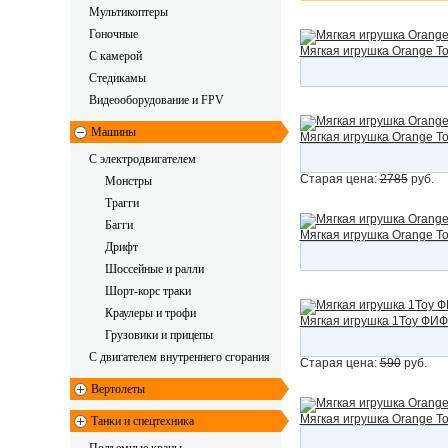
Мультикоптеры
Гоночные
Мягкая игрушка Orange To
C камерой
Стедикамы
Видеооборудование и FPV
Машины
Мягкая игрушка Orange To
С электродвигателем
Старая цена:
2785
руб.
Монстры
Трагги
Багги
Мягкая игрушка Orange Toy
Дрифт
Шоссейные и ралли
Шорт-корс траки
Краулеры и трофи
Мягкая игрушка 1Toy ФИФА
Грузовики и прицепы
С двигателем внутреннего сгорания
Старая цена:
590
руб.
Вертолеты
Мягкая игрушка Orange To
Танки и спецтехника