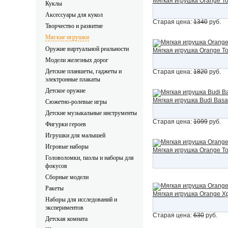
Мягкая игрушка Orange To
Куклы
Аксессуары для кукол
Старая цена:
1340
руб.
Творчество и развитие
Мягкие игрушки
Оружие виртуальной реальности
Мягкая игрушка Orange To
Модели железных дорог
Детские планшеты, гаджеты и 
Старая цена:
1820
руб.
электронные плакаты 
Детское оружие
Мягкая игрушка Budi Basa
Сюжетно-ролевые игры
Детские музыкальные инструменты
Старая цена:
1099
руб.
Фигурки героев
Игрушки для малышей
Игровые наборы
Мягкая игрушка Orange To
Головоломки, пазлы и наборы для 
фокусов
Сборные модели
Ракеты
Мягкая игрушка Orange Хр
Наборы для исследований и 
экспериментов
Старая цена:
630
руб.
Детская комната