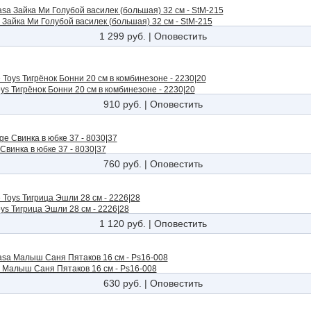
 Зайка Ми Голубой василек (большая) 32 см - StM-215
1 299 руб.
|
Оповестить
ys Тигрёнок Бонни 20 см в комбинезоне - 2230|20
910 руб.
|
Оповестить
винка в юбке 37 - 8030|37
760 руб.
|
Оповестить
ys Тигрица Эшли 28 см - 2226|28
1 120 руб.
|
Оповестить
a Малыш Саня Пятаков 16 см - Ps16-008
630 руб.
|
Оповестить