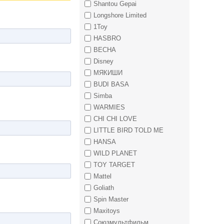
Shantou Gepai
Longshore Limited
1Toy
HASBRO
ВЕСНА
Disney
МЯКИШИ
BUDI BASA
Simba
WARMIES
CHI CHI LOVE
LITTLE BIRD TOLD ME
HANSA
WILD PLANET
TOY TARGET
Mattel
Goliath
Spin Master
Maxitoys
Союзмультфильм