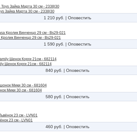
ys Зайка Марта 30 см - 2338|30
1 210 руб.
|
Оповестить
 Кролик Винченцо 29 см - Bs29-021
1 590 руб.
|
Оповестить
ily Щенок Корги 21см - 682114
840 руб.
|
Оповестить
нок Мики 30 см - 681604
580 руб.
|
Оповестить
ёнок 23 см - LVN01
460 руб.
|
Оповестить