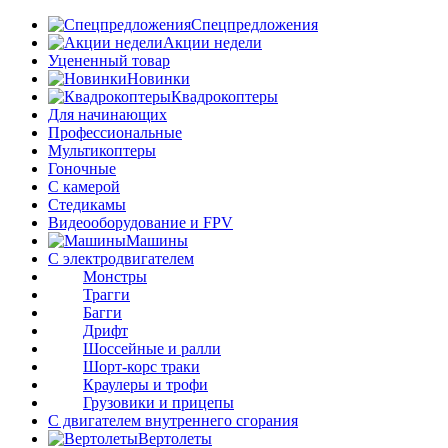
Спецпредложения
Акции недели
Уцененный товар
Новинки
Квадрокоптеры
Для начинающих
Профессиональные
Мультикоптеры
Гоночные
C камерой
Стедикамы
Видеооборудование и FPV
Машины
С электродвигателем
Монстры
Трагги
Багги
Дрифт
Шоссейные и ралли
Шорт-корс траки
Краулеры и трофи
Грузовики и прицепы
С двигателем внутреннего сгорания
Вертолеты