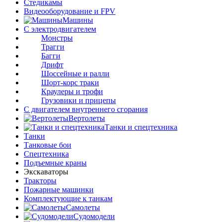
Стедикамы
Видеооборудование и FPV
Машины
С электродвигателем
Монстры
Трагги
Багги
Дрифт
Шоссейные и ралли
Шорт-корс траки
Краулеры и трофи
Грузовики и прицепы
С двигателем внутреннего сгорания
Вертолеты
Танки и спецтехника
Танки
Танковые бои
Спецтехника
Подъемные краны
Экскаваторы
Тракторы
Пожарные машинки
Комплектующие к танкам
Самолеты
Судомодели