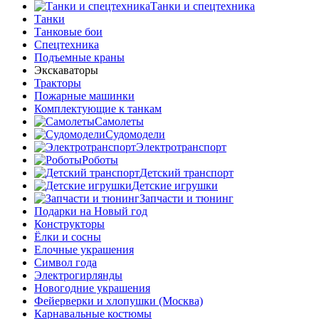
Танки и спецтехника
Танки
Танковые бои
Спецтехника
Подъемные краны
Экскаваторы
Тракторы
Пожарные машинки
Комплектующие к танкам
Самолеты
Судомодели
Электротранспорт
Роботы
Детский транспорт
Детские игрушки
Запчасти и тюнинг
Подарки на Новый год
Конструкторы
Ёлки и сосны
Елочные украшения
Символ года
Электрогирлянды
Новогодние украшения
Фейерверки и хлопушки (Москва)
Карнавальные костюмы