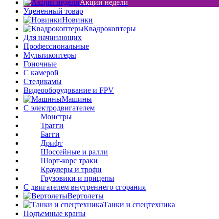
Акции недели
Уцененный товар
Новинки
Квадрокоптеры
Для начинающих
Профессиональные
Мультикоптеры
Гоночные
C камерой
Стедикамы
Видеооборудование и FPV
Машины
С электродвигателем
Монстры
Трагги
Багги
Дрифт
Шоссейные и ралли
Шорт-корс траки
Краулеры и трофи
Грузовики и прицепы
С двигателем внутреннего сгорания
Вертолеты
Танки и спецтехника
Подъемные краны