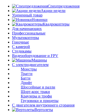
Спецпредложения
Акции недели
Уцененный товар
Новинки
Квадрокоптеры
Для начинающих
Профессиональные
Мультикоптеры
Гоночные
C камерой
Стедикамы
Видеооборудование и FPV
Машины
С электродвигателем
Монстры
Трагги
Багги
Дрифт
Шоссейные и ралли
Шорт-корс траки
Краулеры и трофи
Грузовики и прицепы
С двигателем внутреннего сгорания
Вертолеты