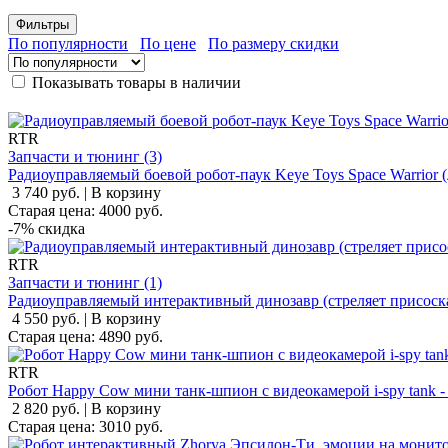
Фильтры
По популярности
По цене
По размеру скидки
Показывать товары в наличии
RTR
Запчасти и тюнинг (3)
Радиоуправляемый боевой робот-паук Keye Toys Space Warrior 
3 740 руб.
|
В корзину
Старая цена:
4000
руб.
-7%
скидка
RTR
Запчасти и тюнинг (1)
Радиоуправляемый интерактивный динозавр (стреляет присоск
4 550 руб.
|
В корзину
Старая цена:
4890
руб.
RTR
Робот Happy Cow мини танк-шпион с видеокамерой i-spy tank -
2 820 руб.
|
В корзину
Старая цена:
3010
руб.