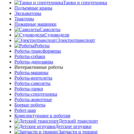
Танки и спецтехника
Подъемные краны
Экскаваторы
Тракторы
Пожарные машинки
Самолеты
Судомодели
Электротранспорт
Роботы
Роботы-трансформеры
Роботы-собаки
Роботы-динозавры
Интерактивные роботы
Роботы-машины
Роботы-вертолеты
Роботы-самолеты
Роботы-танки
Роботы-спецтехника
Роботы-животные
Боевые роботы
Робот-шар
Комплектующие к роботам
Детский транспорт
Детские игрушки
Запчасти и тюнинг