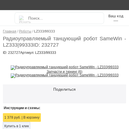
----
Главная
/
Роботы
/
LZ333/99333
Радиоуправляемый танцующий робот SameWin -
LZ333|99333
ID: 232727
ID: 232727
Артикул: LZ333/99333
Запчасти и тюнинг (6)
Поделиться
Инструкции и схемы:
1 378 руб.
|
В корзину
Купить в 1 клик