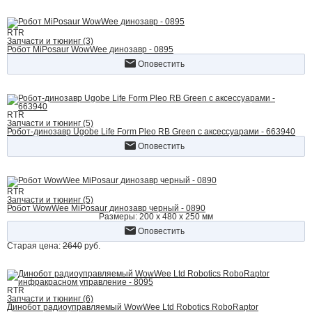
RTR
Запчасти и тюнинг (3)
Робот MiPosaur WowWee динозавр - 0895
Оповестить
RTR
Запчасти и тюнинг (5)
Робот-динозавр Ugobe Life Form Pleo RB Green с аксессуарами - 663940
Оповестить
RTR
Запчасти и тюнинг (5)
Робот WowWee MiPosaur динозавр черный - 0890
Размеры: 200 x 480 x 250 мм
Оповестить
Старая цена:
2640
руб.
RTR
Запчасти и тюнинг (6)
Динобот радиоуправляемый WowWee Ltd Robotics RoboRaptor