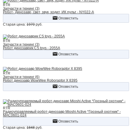
RTR
Запчасти и тюнинг (3)
Робот- Динозавр, свет, звук, ходит, ИК пульт - NY022-A
Оповестить
Старая цена:
1970
руб.
RTR
Запчасти и тюнинг (3)
Робот динозаврик CS toys - 2055A
Оповестить
RTR
Запчасти и тюнинг (6)
Робот динозавр WowWee Roboraptor X 8395
Оповестить
RTR
Радиоуправляемый робот-динозавр Mioshi Active *Грозный охотник* -
MAC0601-024
Оповестить
Старая цена:
1848
руб.