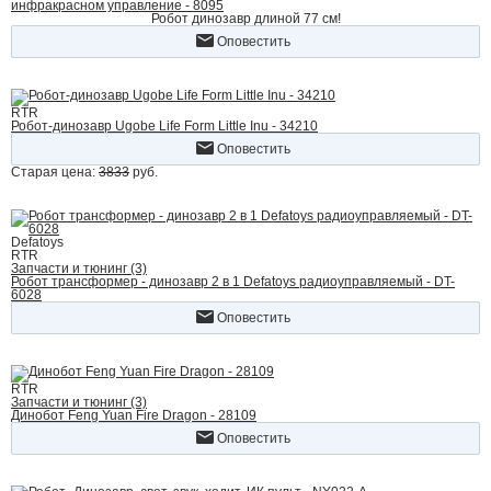
инфракрасном управление - 8095
Робот динозавр длиной 77 см!
Оповестить
RTR
Робот-динозавр Ugobe Life Form Little Inu - 34210
Оповестить
Старая цена:
3833
руб.
Defatoys
RTR
Запчасти и тюнинг (3)
Робот трансформер - динозавр 2 в 1 Defatoys радиоуправляемый - DT-
6028
Оповестить
RTR
Запчасти и тюнинг (3)
Динобот Feng Yuan Fire Dragon - 28109
Оповестить