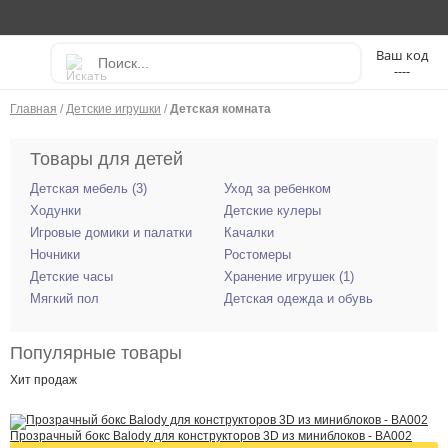
----
Главная
/
Детские игрушки
/
Детская комната
Товары для детей
Детская мебель (3)
Уход за ребенком
Ходунки
Детские кулеры
Игровые домики и палатки
Качалки
Ночники
Ростомеры
Детские часы
Хранение игрушек (1)
Мягкий пол
Детская одежда и обувь
Популярные товары
Хит
продаж
Прозрачный бокс Balody для конструкторов 3D из миниблоков - BA002