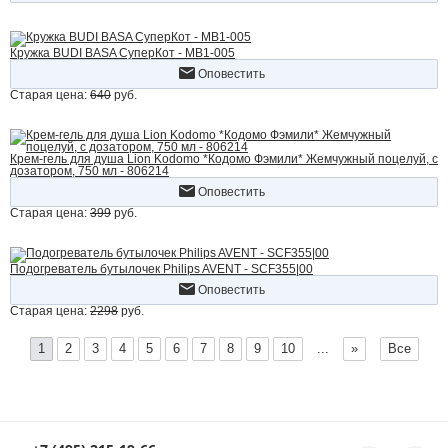
Кружка BUDI BASA СуперКот - MB1-005
Оповестить
Старая цена:
640
руб.
Крем-гель для душа Lion Kodomo *Кодомо Фэмили* Жемчужный поцелуй, с
дозатором, 750 мл - 806214
Оповестить
Старая цена:
399
руб.
Подогреватель бутылочек Philips AVENT - SCF355|00
Оповестить
Старая цена:
2298
руб.
1
2
3
4
5
6
7
8
9
10
...
»
Все