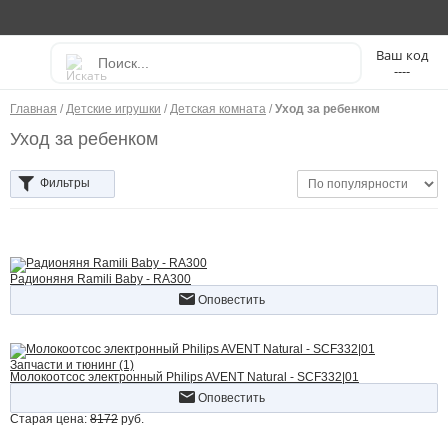
----
Главная
/
Детские игрушки
/
Детская комната
/
Уход за ребенком
Уход за ребенком
Фильтры
Радионяня Ramili Baby - RA300
Оповестить
Запчасти и тюнинг (1)
Молокоотсос электронный Philips AVENT Natural - SCF332|01
Оповестить
Старая цена:
8172
руб.