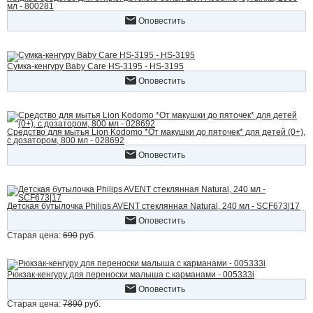
мл - 800281
Оповестить
Сумка-кенгуру Baby Care HS-3195 - HS-3195
Оповестить
Средство для мытья Lion Kodomo *От макушки до пяточек* для детей (0+),
с дозатором, 800 мл - 028692
Оповестить
Детская бутылочка Philips AVENT стеклянная Natural, 240 мл - SCF673|17
Оповестить
Старая цена:
690
руб.
Рюкзак-кенгуру для переноски малыша с карманами - 005333i
Оповестить
Старая цена:
7890
руб.