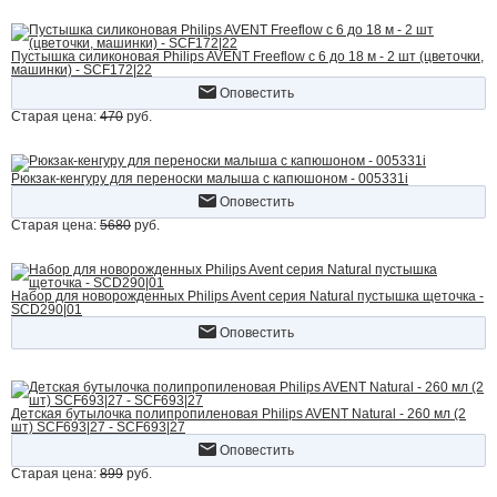
Пустышка силиконовая Philips AVENT Freeflow с 6 до 18 м - 2 шт (цветочки,
машинки) - SCF172|22
Оповестить
Старая цена:
470
руб.
Рюкзак-кенгуру для переноски малыша с капюшоном - 005331i
Оповестить
Старая цена:
5680
руб.
Набор для новорожденных Philips Avent серия Natural пустышка щеточка -
SCD290|01
Оповестить
Детская бутылочка полипропиленовая Philips AVENT Natural - 260 мл (2
шт) SCF693|27 - SCF693|27
Оповестить
Старая цена:
899
руб.