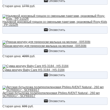
Оповестить
Старая цена:
1770
руб.
Надувной дорожный горшок со сменными пакетами, оранжевый Roxy-Kids
- PP-3102R
Оповестить
Рюкзак-кенгуру для переноски малыша на молнии - 005308i
Оповестить
Старая цена:
4099
руб.
Сумка-кенгуру Baby Care HS-3184 - HS-3184
Оповестить
Детская бутылочка полипропиленовая Philips AVENT Natural - 260 мл
SCF693|17 - SCF693|17
Оповестить
Старая цена:
699
руб.