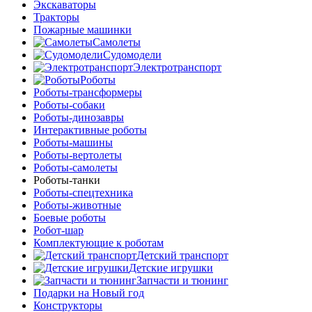
Экскаваторы
Тракторы
Пожарные машинки
Самолеты
Судомодели
Электротранспорт
Роботы
Роботы-трансформеры
Роботы-собаки
Роботы-динозавры
Интерактивные роботы
Роботы-машины
Роботы-вертолеты
Роботы-самолеты
Роботы-танки
Роботы-спецтехника
Роботы-животные
Боевые роботы
Робот-шар
Комплектующие к роботам
Детский транспорт
Детские игрушки
Запчасти и тюнинг
Подарки на Новый год
Конструкторы