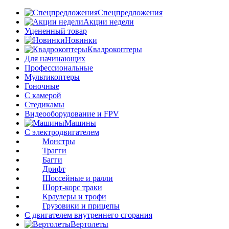
Спецпредложения
Акции недели
Уцененный товар
Новинки
Квадрокоптеры
Для начинающих
Профессиональные
Мультикоптеры
Гоночные
C камерой
Стедикамы
Видеооборудование и FPV
Машины
С электродвигателем
Монстры
Трагги
Багги
Дрифт
Шоссейные и ралли
Шорт-корс траки
Краулеры и трофи
Грузовики и прицепы
С двигателем внутреннего сгорания
Вертолеты