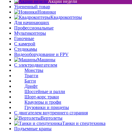
Акции недели
Уцененный товар
Новинки
Квадрокоптеры
Для начинающих
Профессиональные
Мультикоптеры
Гоночные
C камерой
Стедикамы
Видеооборудование и FPV
Машины
С электродвигателем
Монстры
Трагги
Багги
Дрифт
Шоссейные и ралли
Шорт-корс траки
Краулеры и трофи
Грузовики и прицепы
С двигателем внутреннего сгорания
Вертолеты
Танки и спецтехника
Подъемные краны