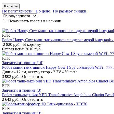
Фильтры
По популярности
По цене
По размеру скидки
Показывать товары в наличии
RTR
Робот Happy Cow мини танк-шпион с видеокамерой i-spy tank -
2 820 руб.
|
В корзину
Старая цена:
3010
руб.
RTR
Запчасти и тюнинг (16)
Робот мини танк-шпион Happy Cow I-Spy с камерой WiFi - 777-
Длина - 12 см, аккумулятор - 3.7V 450 mAh
3 902 руб.
|
Оповестить
RTR
Запчасти и тюнинг (3)
Робот танк-амфибия YED Transformative Amphibios Chariot Beac
2 643 руб.
|
Оповестить
RTR
Запчасти и тюнинг (3)