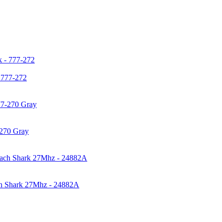
 777-272
270 Gray
h Shark 27Mhz - 24882A