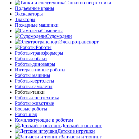
Танки и спецтехника
Подъемные краны
Экскаваторы
Тракторы
Пожарные машинки
Самолеты
Судомодели
Электротранспорт
Роботы
Роботы-трансформеры
Роботы-собаки
Роботы-динозавры
Интерактивные роботы
Роботы-машины
Роботы-вертолеты
Роботы-самолеты
Роботы-танки
Роботы-спецтехника
Роботы-животные
Боевые роботы
Робот-шар
Комплектующие к роботам
Детский транспорт
Детские игрушки
Запчасти и тюнинг