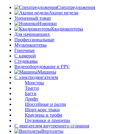
Спецпредложения
Акции недели
Уцененный товар
Новинки
Квадрокоптеры
Для начинающих
Профессиональные
Мультикоптеры
Гоночные
C камерой
Стедикамы
Видеооборудование и FPV
Машины
С электродвигателем
Монстры
Трагги
Багги
Дрифт
Шоссейные и ралли
Шорт-корс траки
Краулеры и трофи
Грузовики и прицепы
С двигателем внутреннего сгорания
Вертолеты