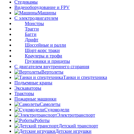
Стедикамы
Видеооборудование и FPV
Машины
С электродвигателем
Монстры
Трагги
Багги
Дрифт
Шоссейные и ралли
Шорт-корс траки
Краулеры и трофи
Грузовики и прицепы
С двигателем внутреннего сгорания
Вертолеты
Танки и спецтехника
Подъемные краны
Экскаваторы
Тракторы
Пожарные машинки
Самолеты
Судомодели
Электротранспорт
Роботы
Детский транспорт
Детские игрушки