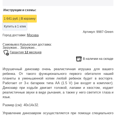
Инструкции и схемы:
1 641 руб.
|
В корзину
Купить в 1 клик
Артикул: 9987-Green
Москва
Город доставки:
Самовывоз:
Курьерская доставка:
Загружаю...
Загружаю...
Гарантия
12
месяцев
В наличии на складе
Игрушечный динозавр очень реалистичная игрушка для вашего
ребенка. От такого функционального первого обитателя нашей
планеты в уменьшенной копии любой ребенок будет в восторге.
Работает от 3-х батареек типа АА (1.5 V) (не входят в комплект).
Динозавр при ходьбе двигает головой, лапами и хвостом, издает
реалистичные звуки в виде рычания, а также у него светится глаза и
язык.
Размер (см): 40х14х32.
Управление динозавром осуществляется при помощи специального