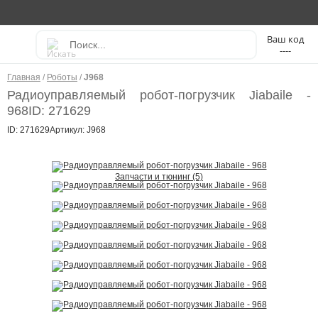
----
Главная
/
Роботы
/
J968
Радиоуправляемый робот-погрузчик Jiabaile -
968
ID: 271629
ID: 271629
Артикул: J968
Запчасти и тюнинг (5)