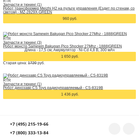
RTR
Запчасти и тюнинг (1)
Робот трансформер Meizhi H2 на пульте управления (Ездит по стенам, со
светом) - MZ-2829X-GREEN
960 руб.
RTR
Запчасти и тюнинг (3)
Робот монстр Samewin Bakugan Pico Shocker 27Mhz - 1888|GREEN
Длина - 17,5 см, Аккумулятор - Ni-Cd 4,8 В, 300 мАч
1 650 руб.
Старая цена:
1720
руб.
RTR
Запчасти и тюнинг (1)
Робот динозавр CS Toys радиоуправляемый - CS-8319B
1 436 руб.
+7 (495) 215-19-66
+7 (800) 333-13-84