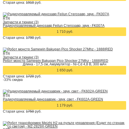
Старая цена:
1910
руб.
RTR
Запчасти и тюнинг (3)
Радиоуправляемый динозавр Feilun Стегозавр, звук - FK007A
1 710 руб.
Старая цена:
1790
руб.
RTR
Запчасти и тюнинг (3)
Робот монстр Samewin Bakugan Pico Shocker 27Mhz - 1888|RED
Длина - 17,5 см, Аккумулятор - Ni-Cd 4,8 В, 300 мАч
1 650 руб.
Старая цена:
1720
руб.
-33%
скидка
RTR
Радиоуправляемый динозаврик - звук, свет - FK602A-GREEN
1 179 руб.
Старая цена:
1750
руб.