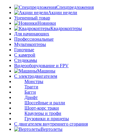
Спецпредложения
Акции недели
Уцененный товар
Новинки
Квадрокоптеры
Для начинающих
Профессиональные
Мультикоптеры
Гоночные
C камерой
Стедикамы
Видеооборудование и FPV
Машины
С электродвигателем
Монстры
Трагги
Багги
Дрифт
Шоссейные и ралли
Шорт-корс траки
Краулеры и трофи
Грузовики и прицепы
С двигателем внутреннего сгорания
Вертолеты