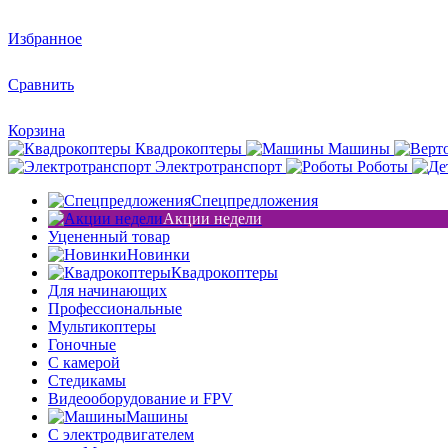
Избранное
Сравнить
Корзина
Квадрокоптеры
Машины
Электротранспорт
Роботы
Спецпредложения
Акции недели
Уцененный товар
Новинки
Квадрокоптеры
Для начинающих
Профессиональные
Мультикоптеры
Гоночные
C камерой
Стедикамы
Видеооборудование и FPV
Машины
С электродвигателем