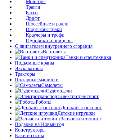
Монстры
Трагги
Багги
Дрифт
Шоссейные и ралли
Шорт-корс траки
Краулеры и трофи
Грузовики и прицепы
С двигателем внутреннего сгорания
Вертолеты
Танки и спецтехника
Подъемные краны
Экскаваторы
Тракторы
Пожарные машинки
Самолеты
Судомодели
Электротранспорт
Роботы
Детский транспорт
Детские игрушки
Запчасти и тюнинг
Подарки на Новый год
Конструкторы
Ёлки и сосны