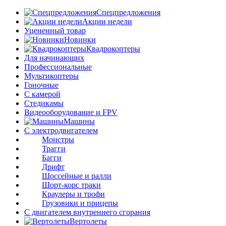
Спецпредложения
Акции недели
Уцененный товар
Новинки
Квадрокоптеры
Для начинающих
Профессиональные
Мультикоптеры
Гоночные
C камерой
Стедикамы
Видеооборудование и FPV
Машины
С электродвигателем
Монстры
Трагги
Багги
Дрифт
Шоссейные и ралли
Шорт-корс траки
Краулеры и трофи
Грузовики и прицепы
С двигателем внутреннего сгорания
Вертолеты