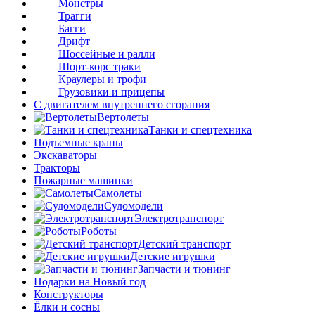
Монстры
Трагги
Багги
Дрифт
Шоссейные и ралли
Шорт-корс траки
Краулеры и трофи
Грузовики и прицепы
С двигателем внутреннего сгорания
Вертолеты
Танки и спецтехника
Подъемные краны
Экскаваторы
Тракторы
Пожарные машинки
Самолеты
Судомодели
Электротранспорт
Роботы
Детский транспорт
Детские игрушки
Запчасти и тюнинг
Подарки на Новый год
Конструкторы
Ёлки и сосны