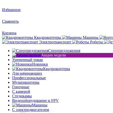
Избранное
Сравнить
Корзина
Квадрокоптеры
Машины
Электротранспорт
Роботы
Спецпредложения
Акции недели
Уцененный товар
Новинки
Квадрокоптеры
Для начинающих
Профессиональные
Мультикоптеры
Гоночные
C камерой
Стедикамы
Видеооборудование и FPV
Машины
С электродвигателем