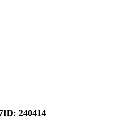
7
ID: 240414