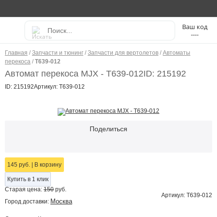
----
Главная
/
Запчасти и тюнинг
/
Запчасти для вертолетов
/
Автоматы
перекоса
/
T639-012
Автомат перекоса MJX - T639-012
ID: 215192
ID: 215192
Артикул: T639-012
Поделиться
145 руб.
|
В корзину
Купить в 1 клик
Старая цена:
150
руб.
Артикул: T639-012
Москва
Город доставки: