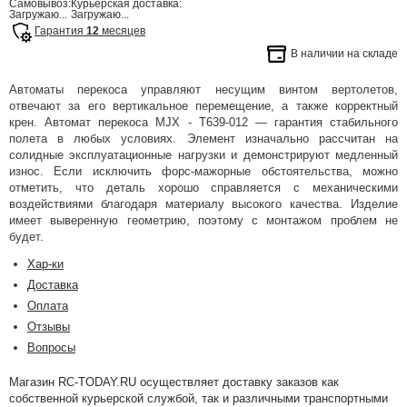
Самовывоз:
Курьерская доставка:
Загружаю...
Загружаю...
Гарантия
12
месяцев
В наличии на складе
Автоматы перекоса управляют несущим винтом вертолетов,
отвечают за его вертикальное перемещение, а также корректный
крен. Автомат перекоса MJX - T639-012 — гарантия стабильного
полета в любых условиях. Элемент изначально рассчитан на
солидные эксплуатационные нагрузки и демонстрируют медленный
износ. Если исключить форс-мажорные обстоятельства, можно
отметить, что деталь хорошо справляется с механическими
воздействиями благодаря материалу высокого качества. Изделие
имеет выверенную геометрию, поэтому с монтажом проблем не
будет.
Хар-ки
Доставка
Оплата
Отзывы
Вопросы
Магазин RC-TODAY.RU осуществляет доставку заказов как
собственной курьерской службой, так и различными транспортными