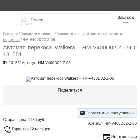
----
Главная
/
Запчасти и тюнинг
/
Запчасти для вертолетов
/
Автоматы
перекоса
/
HM-V400D02-Z-05
Автомат перекоса Walkera - HM-V400D02-Z-05
ID:
131551
ID: 131551
Артикул: HM-V400D02-Z-05
Поделиться
Оповестить о поступлении
Старая цена:
1935
руб.
Артикул: HM-V400D02-Z-05
Гарантия
12
месяцев
Нет в наличии