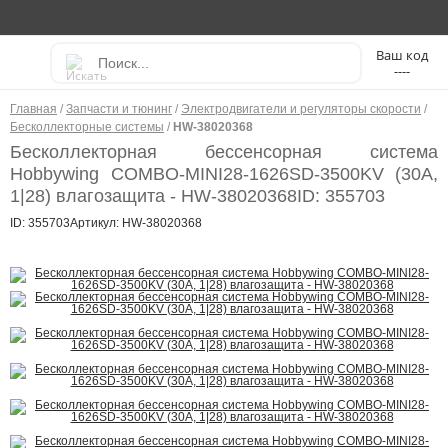
----
Главная
/
Запчасти и тюнинг
/
Электродвигатели и регуляторы скорости
/
Бесколлекторные системы
/
HW-38020368
Бесколлекторная бессенсорная система
Hobbywing COMBO-MINI28-1626SD-3500KV (30A,
1|28) влагозащита - HW-38020368
ID: 355703
ID: 355703
Артикул: HW-38020368