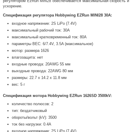
регулятором EzRun Mini28 обеспечивается максимальная скорость и
ускорение.
Спецификация регулятора Hobbywing EZRun MINI28 30А:
входное напряжение: 2S LiPo (7.4V)
максимальный рабочий ток: 30А
максимальный кратковременный ток: 80А
параметры BEC: 6/7.4V, 3.5A (максимальное)
мотор: размера 1626
влагозащита: нет
входные провода: 20AWG 55 мм
выходные провода: 22AWG 80 мм
размеры: 22.7 x 14.2 x 11.8 мм
вес: 5 г
Спецификация мотора Hobbywing EZRun 1626SD 3500kV:
количество полюсов: 2
тип: бездатчиковый
обороты/вольт (kV): 3500
ток без нагрузки: 0.4A
входное напряжение: 2S LiPo (7.4V)