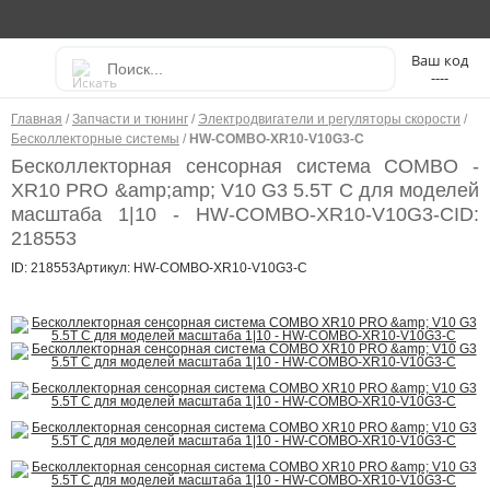
----
Главная
/
Запчасти и тюнинг
/
Электродвигатели и регуляторы скорости
/
Бесколлекторные системы
/
HW-COMBO-XR10-V10­G3­-C
Бесколлекторная сенсорная система COMBO ­
XR10 PRO &amp;amp; V10 G3 5.5T C для моделей
масштаба 1|10 - HW-COMBO-XR10-V10­G3­-C
ID:
218553
ID: 218553
Артикул: HW-COMBO-XR10-V10­G3­-C