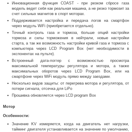
Инновационная функция COAST - при резком сбросе газа
модель ведет себя как реальная машина, а не резко тормозит за
счет сильных магнитов в спорт моторах.
Поддерживается настройка и передача логов на смартфон
через модуль WiFi (приобретается отдельно).
Точный контроль газа и тормоза, больше опций настройки
тормоза и силы торможения в нейтрали, новые настройки
старта, а так же возможность настройки кривой газа и тормоза с
компьютера через LCD Program Box (нет необходимости в
экспонентах на пульте).
Встроенный дата-логгер с возможностью просмотра
максимальной температуры регулятора и мотора, а также
максимальных оборотов через LCD Program Box, или на
смартфоне через WiFi модуль прямо между заездами.
Несколько видов защиты: от перегрева мотора и регулятора, от
потери сигнала, отсечка для LiPo
Прошивка обновляется через LCD program Box
Мотор
Особенности:
Значение KV измеряется, когда на двигатель нет нагрузки,
тайминг двигателя устанавливается на значение по умолчанию,