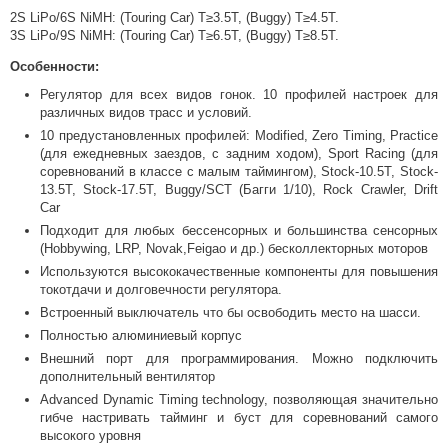
2S LiPo/6S NiMH: (Touring Car) T≥3.5T, (Buggy) T≥4.5T.
3S LiPo/9S NiMH: (Touring Car) T≥6.5T, (Buggy) T≥8.5T.
Особенности:
Регулятор для всех видов гонок. 10 профилей настроек для
различных видов трасс и условий.
10 предустановленных профилей: Modified, Zero Timing, Practice
(для ежедневных заездов, с задним ходом), Sport Racing (для
соревнований в классе с малым таймингом), Stock-10.5T, Stock-
13.5T, Stock-17.5T, Buggy/SCT (Багги 1/10), Rock Crawler, Drift
Car
Подходит для любых бессенсорных и большинства сенсорных
(Hobbywing, LRP, Novak,Feigao и др.) бесколлекторных моторов
Используются высококачественные компоненты для повышения
токотдачи и долговечности регулятора.
Встроенный выключатель что бы освободить место на шасси.
Полностью алюминиевый корпус
Внешний порт для программирования. Можно подключить
дополнительный вентилятор
Advanced Dynamic Timing technology, позволяющая значительно
гибче настривать тайминг и буст для соревнований самого
высокого уровня