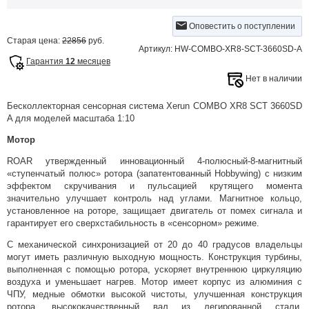
Оповестить о поступлении
Старая цена:
22856
руб.
Артикул: HW-COMBO-XR8-SCT-3660SD-A
Гарантия
12
месяцев
Нет в наличии
Бесколлекторная сенсорная система Xerun COMBO XR8 SCT 3660SD
A для моделей масштаба 1:10
Мотор
ROAR утвержденный инновационный 4-полюсный-8-магнитный
«ступенчатый полюс» ротора (запатентованный Hobbywing) с низким
эффектом скручивания и пульсацией крутящего момента
значительно улучшает контроль над углами. Магнитное кольцо,
установленное на роторе, защищает двигатель от помех сигнала и
гарантирует его сверхстабильность в «сенсорном» режиме.
С механической синхронизацией от 20 до 40 градусов владельцы
могут иметь различную выходную мощность. Конструкция турбины,
выполненная с помощью ротора, ускоряет внутреннюю циркуляцию
воздуха и уменьшает нагрев. Мотор имеет корпус из алюминия с
ЧПУ, медные обмотки высокой чистоты, улучшенная конструкция
ротора, высококачественный вал из легированной стали,