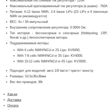
Максимальный постоянный ток регулятора - 120А
Максимальный кратковременный ток регулятора (в рывке) - 760А
Питание: 6-12 банок NiMh, 2-4 банок LiPo (2S LiPo и 6 баночные
NiMh не рекомендуются)
BEC: 6v / 3A импульсный
Внутреннее сопротивление регулятора: 0.0004 Ом.
Тип моторов - бессенсорные и сенсорные (Hobbywing, LRP,
Novak и др.) бесколлекторные моторы
Поддерживаемые моторы:
With 6 cells NiMH/NiCd or 2S Lipo: KV6000;
With 7-9 cells NiMH/NiCd or 3S Lipo: KV4000;
With 10-12 cells NiMH/NiCd or 4S Lipo: KV3000;
Подходит для моделей: авто 1/8 багги / трагги / монстр
Размеры: 53.5х36х36мм
Вес без проводов: 99г
Хар-ки
Доставка
Оплата