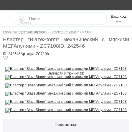
----
Главная
/
Детские игрушки
/
Детское оружие
/
ZC7108
Бластер *BlazeStorm* механический с мягкими
МЕГАпулями - ZC7108
ID: 242546
ID: 242546
Артикул: ZC7108
Запчасти и тюнинг (3)
Поделиться