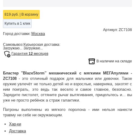
819 руб.
|
В корзину
Купить в 1 клик
Артикул: ZC7108
Москва
Город доставки:
Самовывоз:
Курьерская доставка:
Загружаю...
Загружаю...
Гарантия
12
месяцев
В наличии на складе
Бластер ''BlazeStorm'' механический с мягкими МЕГАпулями -
ZC7108
- это отличный подарок для мальчики или девочки. Такое
оружие увлечёт не только детей но и взрослые, наверняка, захотят с
ним поиграть, это ведь так весело и самое главное, безопасно.
Зарядите пистолет, оттяните рычаг вытягивания, прицельтесь и... вы
уже не просто ребёнок а страж галактики.
Патроны выполнены из мягкого поролона - ими нельзя нанести
травму ни себе ни окружающим.
Хар-ки
Доставка