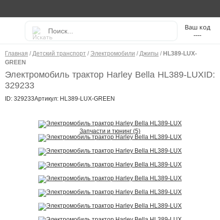
----
Главная
/
Детский транспорт
/
Электромобили
/
Джипы
/
HL389-LUX-
GREEN
Электромобиль трактор Harley Bella HL389-LUX
ID:
329233
ID: 329233
Артикул: HL389-LUX-GREEN
Запчасти и тюнинг (5)