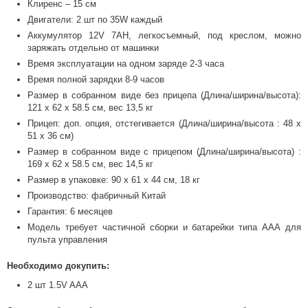
Клиренс – 15 см
Двигатели: 2 шт по 35W каждый
Аккумулятор 12V 7AH, легкосъемный, под креслом, можно
заряжать отдельно от машинки
Время эксплуатации на одном заряде 2-3 часа
Время полной зарядки 8-9 часов
Размер в собранном виде без прицепа (Длина/ширина/высота):
121 х 62 х 58.5 см, вес 13,5 кг
Прицеп: доп. опция, отстегивается (Длина/ширина/высота : 48 х
51 х 36 см)
Размер в собранном виде с прицепом (Длина/ширина/высота) :
169 х 62 х 58.5 см, вес 14,5 кг
Размер в упаковке: 90 х 61 х 44 см, 18 кг
Производство: фабричный Китай
Гарантия: 6 месяцев
Модель требует частичной сборки и батарейки типа ААА для
пульта управления
Необходимо докупить:
2 шт 1.5V AAA