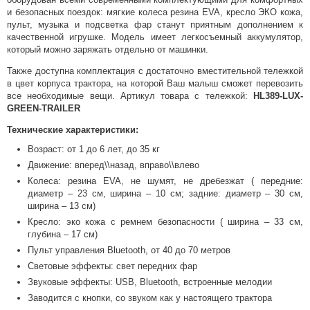
и безопасных поездок: мягкие колеса резина EVA, кресло ЭКО кожа,
пульт, музыка и подсветка фар станут приятным дополнением к
качественной игрушке. Модель имеет легкосъемный аккумулятор,
который можно заряжать отдельно от машинки.
Также доступна комплектация с достаточно вместительной тележкой
в цвет корпуса трактора, на которой Ваш малыш сможет перевозить
все необходимые вещи. Артикул товара с тележкой:
HL389-LUX-
GREEN-TRAILER
Технические характеристики:
Возраст: от 1 до 6 лет, до 35 кг
Движение: вперед\\назад, вправо\\влево
Колеса: резина EVA, не шумят, не дребезжат ( передние:
диаметр – 23 см, ширина – 10 см; задние: диаметр – 30 см,
ширина – 13 см)
Кресло: эко кожа с ремнем безопасности ( ширина – 33 см,
глубина – 17 см)
Пульт управления Bluetooth, от 40 до 70 метров
Световые эффекты: свет передних фар
Звуковые эффекты: USB, Bluetooth, встроенные мелодии
Заводится с кнопки, со звуком как у настоящего трактора