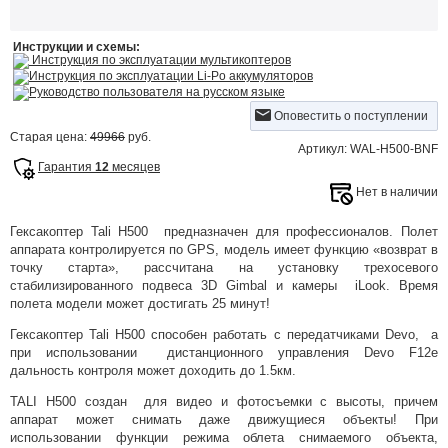
Инструкции и схемы:
Инструкция по эксплуатации мультикоптеров
Инструкция по эксплуатации Li-Po аккумуляторов
Руководство пользователя на русском языке
Оповестить о поступлении
Старая цена:
49966
руб.
Артикул: WAL-H500-BNF
Гарантия
12
месяцев
Нет в наличии
Гексакоптер Tali H500 предназначен для профессионалов. Полет
аппарата контролируется по GPS, модель имеет функцию «возврат в
точку старта», рассчитана на установку трехосевого
стабилизированного подвеса 3D Gimbal и камеры iLook. Время
полета модели может достигать 25 минут!
Гексакоптер Tali H500 способен работать с передатчиками Devo, а
при использовании дистанционного управления Devo F12e
дальность контроля может доходить до 1.5км.
TALI H500 создан для видео и фотосъемки с высоты, причем
аппарат может снимать даже движущиеся объекты! При
использовании функции режима облета снимаемого объекта,