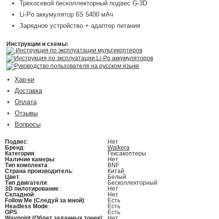
Трехосевой бесколлекторный подвес G-3D
Li-Po аккумулятор 6S 5400 мАч
Зарядное устройство + адаптер питания
Инструкции и схемы:
Инструкция по эксплуатации мультикоптеров
Инструкция по эксплуатации Li-Po аккумуляторов
Руководство пользователя на русском языке
Хар-ки
Доставка
Оплата
Отзывы
Вопросы
Подвес
:
Нет
Бренд
:
Walkera
Категория
:
Гексакоптеры
Наличие камеры
:
Нет
Тип комплекта
:
BNF
Страна производитель
:
Китай
Цвет
:
Белый
Тип двигателя
:
Бесколлекторный
3D пилотирование
:
Нет
Складной
:
Нет
Follow Me (Следуй за мной)
:
Есть
Headless Mode
:
Есть
GPS
:
Есть
Waypoint (Облет заданных точек)
:
Нет