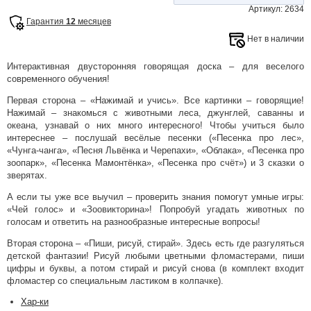
Артикул: 2634
Гарантия
12
месяцев
Нет в наличии
Интерактивная двусторонняя говорящая доска – для веселого
современного обучения!
Первая сторона – «Нажимай и учись». Все картинки – говорящие!
Нажимай – знакомься с животными леса, джунглей, саванны и
океана, узнавай о них много интересного! Чтобы учиться было
интереснее – послушай весёлые песенки («Песенка про лес»,
«Чунга-чанга», «Песня Львёнка и Черепахи», «Облака», «Песенка про
зоопарк», «Песенка Мамонтёнка», «Песенка про счёт») и 3 сказки о
зверятах.
А если ты уже все выучил – проверить знания помогут умные игры:
«Чей голос» и «Зоовикторина»! Попробуй угадать животных по
голосам и ответить на разнообразные интересные вопросы!
Вторая сторона – «Пиши, рисуй, стирай». Здесь есть где разгуляться
детской фантазии! Рисуй любыми цветными фломастерами, пиши
цифры и буквы, а потом стирай и рисуй снова (в комплект входит
фломастер со специальным ластиком в колпачке).
Хар-ки