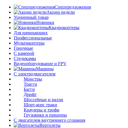
Спецпредложения
Акции недели
Уцененный товар
Новинки
Квадрокоптеры
Для начинающих
Профессиональные
Мультикоптеры
Гоночные
C камерой
Стедикамы
Видеооборудование и FPV
Машины
С электродвигателем
Монстры
Трагги
Багги
Дрифт
Шоссейные и ралли
Шорт-корс траки
Краулеры и трофи
Грузовики и прицепы
С двигателем внутреннего сгорания
Вертолеты