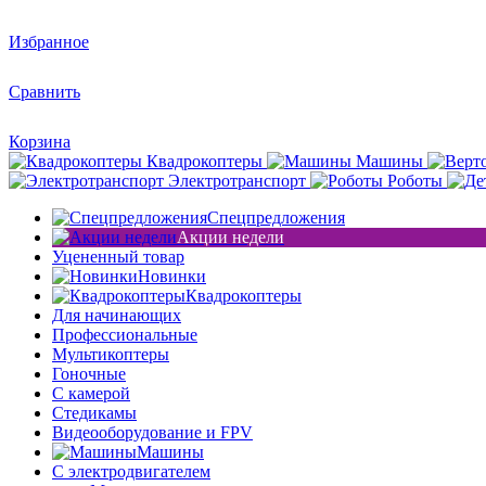
Избранное
Сравнить
Корзина
Квадрокоптеры
Машины
Электротранспорт
Роботы
Спецпредложения
Акции недели
Уцененный товар
Новинки
Квадрокоптеры
Для начинающих
Профессиональные
Мультикоптеры
Гоночные
C камерой
Стедикамы
Видеооборудование и FPV
Машины
С электродвигателем