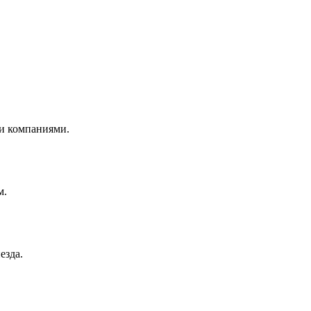
и компаниями.
м.
езда.