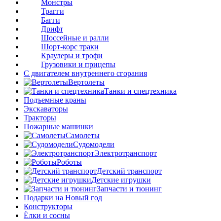
Монстры
Трагги
Багги
Дрифт
Шоссейные и ралли
Шорт-корс траки
Краулеры и трофи
Грузовики и прицепы
С двигателем внутреннего сгорания
Вертолеты
Танки и спецтехника
Подъемные краны
Экскаваторы
Тракторы
Пожарные машинки
Самолеты
Судомодели
Электротранспорт
Роботы
Детский транспорт
Детские игрушки
Запчасти и тюнинг
Подарки на Новый год
Конструкторы
Ёлки и сосны