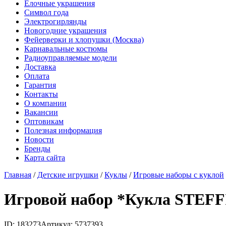
Елочные украшения
Символ года
Электрогирлянды
Новогодние украшения
Фейерверки и хлопушки (Москва)
Карнавальные костюмы
Радиоуправляемые модели
Доставка
Оплата
Гарантия
Контакты
О компании
Вакансии
Оптовикам
Полезная информация
Новости
Бренды
Карта сайта
Главная
/
Детские игрушки
/
Куклы
/
Игровые наборы с куклой
Игровой набор *Кукла STEFFI
ID: 183273
Артикул: 5737393