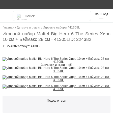
----
Главная
/
Детские игрушки
/
Игровые наборы
/
41305L
Игровой набор Mattel Big Hero 6 The Series Хиро
10 см + Бэймакс 28 см - 41305L
ID: 224382
ID: 224382
Артикул: 41305L
Запчасти и тюнинг (5)
Поделиться