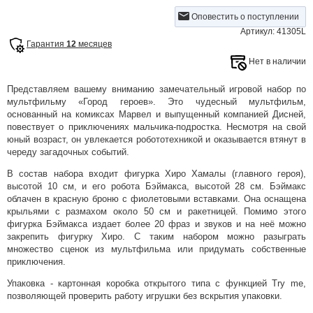
Оповестить о поступлении
Артикул: 41305L
Гарантия
12
месяцев
Нет в наличии
Представляем вашему вниманию замечательный игровой набор по
мультфильму «Город героев». Это чудесный мультфильм,
основанный на комиксах Марвел и выпущенный компанией Дисней,
повествует о приключениях мальчика-подростка. Несмотря на свой
юный возраст, он увлекается робототехникой и оказывается втянут в
череду загадочных событий.
В состав набора входит фигурка Хиро Хамалы (главного героя),
высотой 10 см, и его робота Бэймакса, высотой 28 см. Бэймакс
облачен в красную броню с фиолетовыми вставками. Она оснащена
крыльями с размахом около 50 см и ракетницей. Помимо этого
фигурка Бэймакса издает более 20 фраз и звуков и на неё можно
закрепить фигурку Хиро. С таким набором можно разыграть
множество сценок из мультфильма или придумать собственные
приключения.
Упаковка - картонная коробка открытого типа с функцией Try me,
позволяющей проверить работу игрушки без вскрытия упаковки.