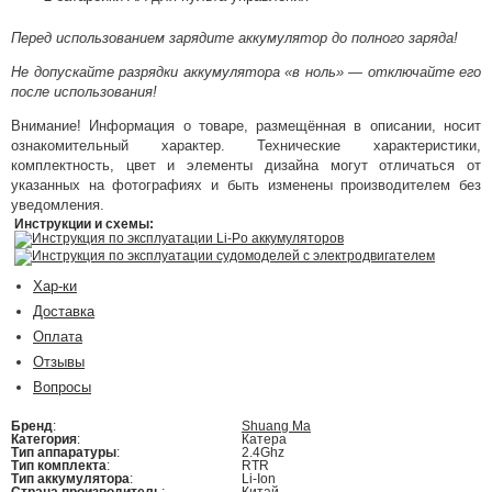
Перед использованием зарядите аккумулятор до полного заряда!
Не допускайте разрядки аккумулятора «в ноль» — отключайте его
после использования!
Внимание! Информация о товаре, размещённая в описании, носит
ознакомительный характер. Технические характеристики,
комплектность, цвет и элементы дизайна могут отличаться от
указанных на фотографиях и быть изменены производителем без
уведомления.
Инструкции и схемы:
Инструкция по эксплуатации Li-Po аккумуляторов
Инструкция по эксплуатации судомоделей с электродвигателем
Хар-ки
Доставка
Оплата
Отзывы
Вопросы
Бренд
:
Shuang Ma
Категория
:
Катера
Тип аппаратуры
:
2.4Ghz
Тип комплекта
:
RTR
Тип аккумулятора
:
Li-Ion