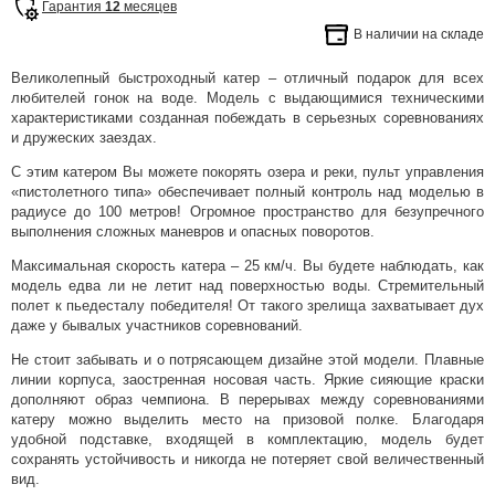
Гарантия
12
месяцев
В наличии на складе
Великолепный быстроходный катер – отличный подарок для всех
любителей гонок на воде. Модель с выдающимися техническими
характеристиками созданная побеждать в серьезных соревнованиях
и дружеских заездах.
С этим катером Вы можете покорять озера и реки, пульт управления
«пистолетного типа» обеспечивает полный контроль над моделью в
радиусе до 100 метров! Огромное пространство для безупречного
выполнения сложных маневров и опасных поворотов.
Максимальная скорость катера – 25 км/ч. Вы будете наблюдать, как
модель едва ли не летит над поверхностью воды. Стремительный
полет к пьедесталу победителя! От такого зрелища захватывает дух
даже у бывалых участников соревнований.
Не стоит забывать и о потрясающем дизайне этой модели. Плавные
линии корпуса, заостренная носовая часть. Яркие сияющие краски
дополняют образ чемпиона. В перерывах между соревнованиями
катеру можно выделить место на призовой полке. Благодаря
удобной подставке, входящей в комплектацию, модель будет
сохранять устойчивость и никогда не потеряет свой величественный
вид.