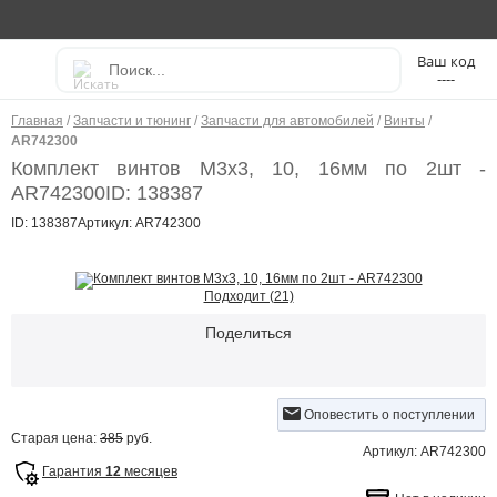
----
Главная
/
Запчасти и тюнинг
/
Запчасти для автомобилей
/
Винты
/
AR742300
Комплект винтов M3x3, 10, 16мм по 2шт -
AR742300
ID: 138387
ID: 138387
Артикул: AR742300
Подходит (21)
Поделиться
Оповестить о поступлении
Старая цена:
385
руб.
Артикул: AR742300
Гарантия
12
месяцев