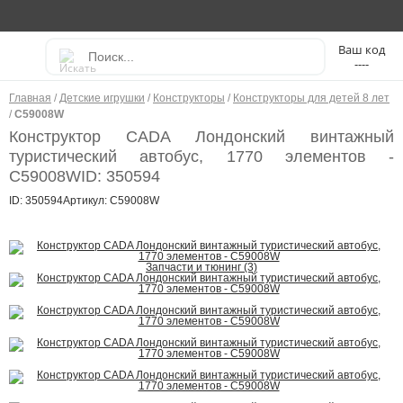
----
Главная
/
Детские игрушки
/
Конструкторы
/
Конструкторы для детей 8 лет
/
C59008W
Конструктор CADA Лондонский винтажный
туристический автобус, 1770 элементов -
C59008W
ID: 350594
ID: 350594
Артикул: C59008W
Запчасти и тюнинг (3)