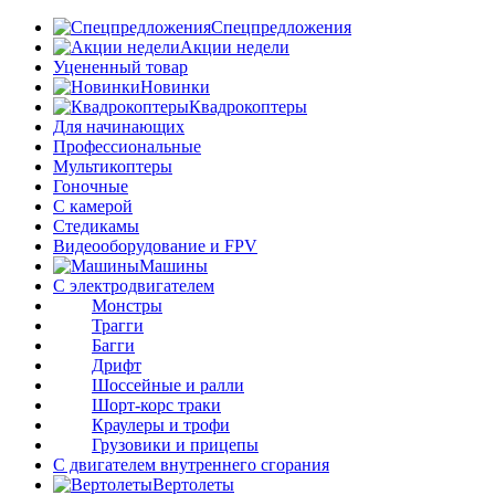
Спецпредложения
Акции недели
Уцененный товар
Новинки
Квадрокоптеры
Для начинающих
Профессиональные
Мультикоптеры
Гоночные
C камерой
Стедикамы
Видеооборудование и FPV
Машины
С электродвигателем
Монстры
Трагги
Багги
Дрифт
Шоссейные и ралли
Шорт-корс траки
Краулеры и трофи
Грузовики и прицепы
С двигателем внутреннего сгорания
Вертолеты