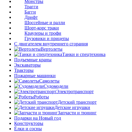
Монстры
Трагги
Багги
Дрифт
Шоссейные и ралли
Шорт-корс траки
Краулеры и трофи
Грузовики и прицепы
С двигателем внутреннего сгорания
Вертолеты
Танки и спецтехника
Подъемные краны
Экскаваторы
Тракторы
Пожарные машинки
Самолеты
Судомодели
Электротранспорт
Роботы
Детский транспорт
Детские игрушки
Запчасти и тюнинг
Подарки на Новый год
Конструкторы
Ёлки и сосны