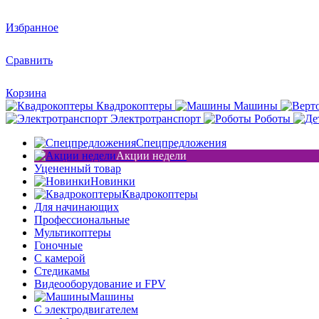
Избранное
Сравнить
Корзина
Квадрокоптеры
Машины
Электротранспорт
Роботы
Спецпредложения
Акции недели
Уцененный товар
Новинки
Квадрокоптеры
Для начинающих
Профессиональные
Мультикоптеры
Гоночные
C камерой
Стедикамы
Видеооборудование и FPV
Машины
С электродвигателем