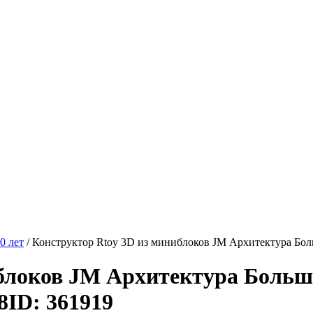
0 лет
/
Конструктор Rtoy 3D из миниблоков JM Архитектура Бол
иблоков JM Архитектура Больш
8
ID: 361919