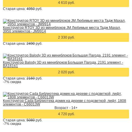
4 610 руб.
Старая цена:
4950
руб.
Конструктор RTOY 3D из миниблоков JM Любимые места Тадж Махал,
3950 элементов - JM9914
2 330 руб.
Старая цена:
2490
руб.
Конструктор Balody 3D из миниблоков Большая Пагода, 2191 элемент -
BA16161
2 020 руб.
Старая цена:
2160
руб.
-7%
скидка
Конструктор Cada Библиотека домик на дереве с подсветкой, лифт, 1808
элементов - C66013W
Возраст - 14+
4 720 руб.
Старая цена:
5080
руб.
-7%
скидка