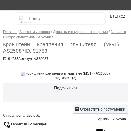
----
Главная
/
Запчасти и тюнинг
/
Двигатели внутреннего сгорания
/
Запчасти
к нитро двигателям
/
AS25087
Кронштейн крепления глушителя (MGT) -
AS25087
ID: 91783
ID: 91783
Артикул: AS25087
Подходит (3)
Поделиться
Оповестить о поступлении
Старая цена:
126
руб.
Артикул: AS25087
Гарантия
12
месяцев