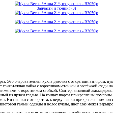
Запчасти и тюнинг (3)
раз. Это очаровательная кукла-девочка с открытым взглядом, 
: трикотажная майка с воротником-стойкой и застёжкой сзади на
манжетами, с воротником-стойкой. Свитер, вязанный жаккардовы
нный из пряжи гладью. На концах шарфа прикреплены помпоны. 
и. Низ шапки с отворотом, к верху шапки прикреплен помпон из
 цветовой гаммы одежды и волос куклы, цвет глаз может варьиро
жие на натуральные, можно завивать, расчёсывать и укладывать