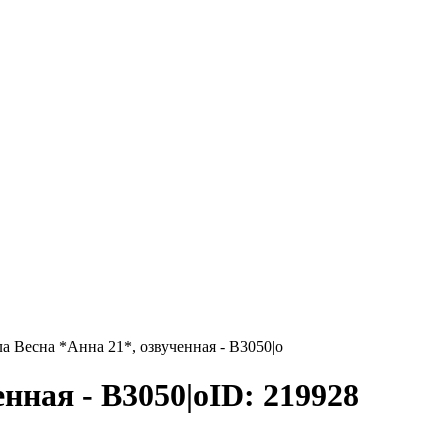
а Весна *Анна 21*, озвученная - В3050|о
нная - В3050|о
ID: 219928