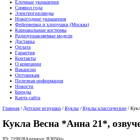
Елочные украшения
Символ года
Электрогирлянды
Новогодние украшения
Фейерверки и хлопушки (Москва)
Карнавальные костюмы
Радиоуправляемые модели
Доставка
Оплата
Гарантия
Контакты
О компании
Вакансии
Оптовикам
Полезная информация
Новости
Бренды
Карта сайта
Главная
/
Детские игрушки
/
Куклы
/
Куклы классические
/
Кукл
Кукла Весна *Анна 21*, озвуче
ID: 219928
Артикул: В3050/о