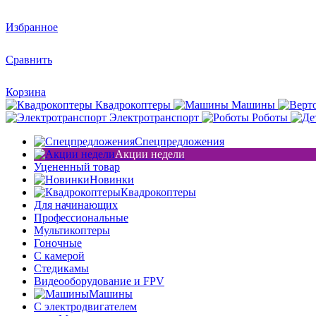
Избранное
Сравнить
Корзина
Квадрокоптеры
Машины
Электротранспорт
Роботы
Спецпредложения
Акции недели
Уцененный товар
Новинки
Квадрокоптеры
Для начинающих
Профессиональные
Мультикоптеры
Гоночные
C камерой
Стедикамы
Видеооборудование и FPV
Машины
С электродвигателем