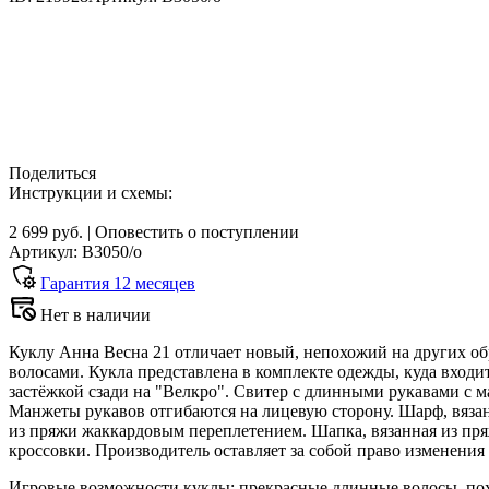
Поделиться
Инструкции и схемы:
2 699 руб.
|
Оповестить о поступлении
Артикул: В3050/о
Гарантия
12
месяцев
Нет в наличии
Куклу Анна Весна 21 отличает новый, непохожий на других об
волосами. Кукла представлена в комплекте одежды, куда входит
застёжкой сзади на "Велкро". Свитер с длинными рукавами с 
Манжеты рукавов отгибаются на лицевую сторону. Шарф, вяза
из пряжи жаккардовым переплетением. Шапка, вязанная из пряж
кроссовки. Производитель оставляет за собой право изменения
Игровые возможности куклы: прекрасные длинные волосы, похо