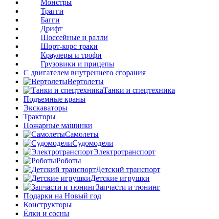
Монстры
Трагги
Багги
Дрифт
Шоссейные и ралли
Шорт-корс траки
Краулеры и трофи
Грузовики и прицепы
С двигателем внутреннего сгорания
Вертолеты
Танки и спецтехника
Подъемные краны
Экскаваторы
Тракторы
Пожарные машинки
Самолеты
Судомодели
Электротранспорт
Роботы
Детский транспорт
Детские игрушки
Запчасти и тюнинг
Подарки на Новый год
Конструкторы
Ёлки и сосны