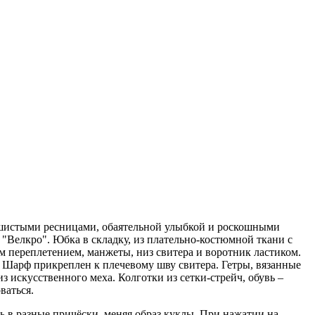
пушистыми ресницами, обаятельной улыбкой и роскошными
 "Велкро". Юбка в складку, из плательно-костюмной ткани с
м переплетением, манжеты, низ свитера и воротник ластиком.
Шарф прикреплен к плечевому шву свитера. Гетры, вязанные
 искусственного меха. Колготки из сетки-стрейч, обувь –
ваться.
 в разные причёски, меняя образ куклы. При нажатии на