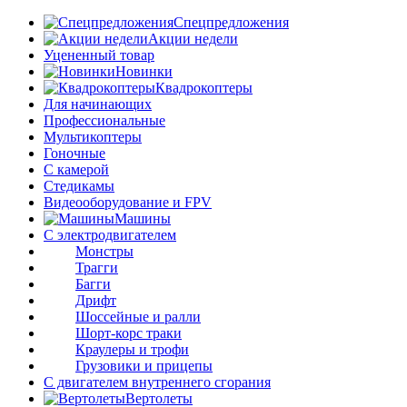
Спецпредложения
Акции недели
Уцененный товар
Новинки
Квадрокоптеры
Для начинающих
Профессиональные
Мультикоптеры
Гоночные
C камерой
Стедикамы
Видеооборудование и FPV
Машины
С электродвигателем
Монстры
Трагги
Багги
Дрифт
Шоссейные и ралли
Шорт-корс траки
Краулеры и трофи
Грузовики и прицепы
С двигателем внутреннего сгорания
Вертолеты