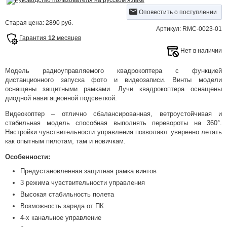
Руководство пользователя на русском языке
Оповестить о поступлении
Старая цена:
2890
руб.
Артикул: RMC-0023-01
Гарантия
12
месяцев
Нет в наличии
Модель радиоуправляемого квадрокоптера с функцией
дистанционного запуска фото и видеозаписи. Винты модели
оснащены защитными рамками. Лучи квадрокоптера оснащены
диодной навигационной подсветкой.
Видеокоптер – отлично сбалансированная, ветроустойчивая и
стабильная модель способная выполнять перевороты на 360°.
Настройки чувствительности управления позволяют уверенно летать
как опытным пилотам, там и новичкам.
Особенности:
Предустановленная защитная рамка винтов
3 режима чувствительности управления
Высокая стабильность полета
Возможность заряда от ПК
4-х канальное управление