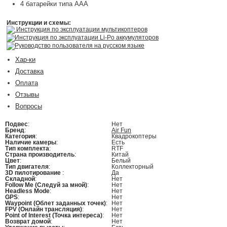
4 батарейки типа ААА
Инструкции и схемы:
Инструкция по эксплуатации мультикоптеров
Инструкция по эксплуатации Li-Po аккумуляторов
Руководство пользователя на русском языке
Хар-ки
Доставка
Оплата
Отзывы
Вопросы
Подвес
:
Нет
Бренд
:
Air Fun
Категория
:
Квадрокоптеры
Наличие камеры
:
Есть
Тип комплекта
:
RTF
Страна производитель
:
Китай
Цвет
:
Белый
Тип двигателя
:
Коллекторный
3D пилотирование
:
Да
Складной
:
Нет
Follow Me (Следуй за мной)
:
Нет
Headless Mode
:
Нет
GPS
:
Нет
Waypoint (Облет заданных точек)
:
Нет
FPV (Онлайн трансляция)
:
Нет
Point of Interest (Точка интереса)
:
Нет
Возврат домой
:
Нет