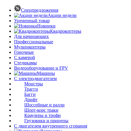
Спецпредложения
Акции недели
Уцененный товар
Новинки
Квадрокоптеры
Для начинающих
Профессиональные
Мультикоптеры
Гоночные
C камерой
Стедикамы
Видеооборудование и FPV
Машины
С электродвигателем
Монстры
Трагги
Багги
Дрифт
Шоссейные и ралли
Шорт-корс траки
Краулеры и трофи
Грузовики и прицепы
С двигателем внутреннего сгорания