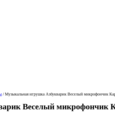
ы
/
Музыкальная игрушка Азбукварик Веселый микрофончик Кара
арик Веселый микрофончик Ка