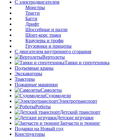
С электродвигателем
Монстры
Трагги
Багги
Дрифт
Шоссейные и ралли
Шорт-корс траки
Краулеры и трофи
Грузовики и прицепы
С двигателем внутреннего сгорания
Вертолеты
Танки и спецтехника
Подъемные краны
Экскаваторы
Тракторы
Пожарные машинки
Самолеты
Судомодели
Электротранспорт
Роботы
Детский транспорт
Детские игрушки
Запчасти и тюнинг
Подарки на Новый год
Конструкторы