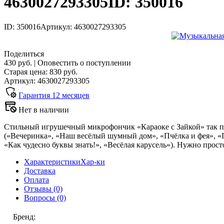
4630027293305
ID: 350016
ID: 350016
Артикул: 4630027293305
Поделиться
430 руб.
|
Оповестить о поступлении
Старая цена:
830
руб.
Артикул: 4630027293305
Гарантия
12
месяцев
Нет в наличии
Стильный игрушечный микрофончик «Караоке с Зайкой» так по
(«Вечеринка», «Наш весёлый шумный дом», «Пчёлка и фея», «
«Как чудесно буквы знать!», «Весёлая карусель»). Нужно прост
Характеристики
Хар-ки
Доставка
Оплата
Отзывы
(0)
Вопросы
(0)
Бренд
: