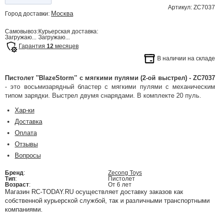
Артикул: ZC7037
Москва
Город доставки:
Самовывоз:
Курьерская доставка:
Загружаю...
Загружаю...
Гарантия
12
месяцев
В наличии на складе
Пистолет ''BlazeStorm'' с мягкими пулями (2-ой выстрел) - ZC7037
- это восьмизарядный бластер с мягкими пулями с механическим
типом зарядки. Выстрел двумя снарядами. В комплекте 20 пуль.
Хар-ки
Доставка
Оплата
Отзывы
Вопросы
Бренд
:
Zecong Toys
Тип
:
Пистолет
Возраст
:
От 6 лет
Магазин RC-TODAY.RU осуществляет доставку заказов как
собственной курьерской службой, так и различными транспортными
компаниями.