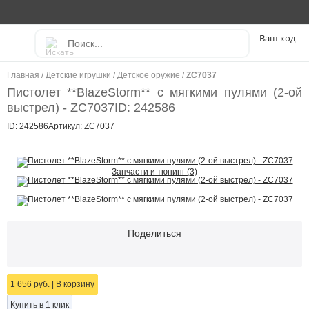
----
Главная
/
Детские игрушки
/
Детское оружие
/
ZC7037
Пистолет **BlazeStorm** с мягкими пулями (2-ой
выстрел) - ZC7037
ID: 242586
ID: 242586
Артикул: ZC7037
Запчасти и тюнинг (3)
Поделиться
1 656 руб.
|
В корзину
Купить в 1 клик