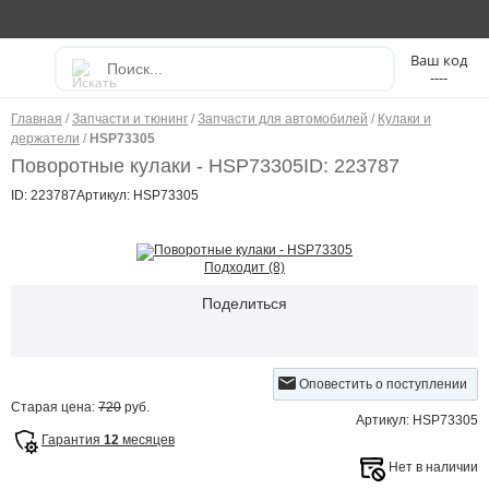
----
Главная
/
Запчасти и тюнинг
/
Запчасти для автомобилей
/
Кулаки и
держатели
/
HSP73305
Поворотные кулаки - HSP73305
ID: 223787
ID: 223787
Артикул: HSP73305
Подходит (8)
Поделиться
Оповестить о поступлении
Старая цена:
720
руб.
Артикул: HSP73305
Гарантия
12
месяцев
Нет в наличии