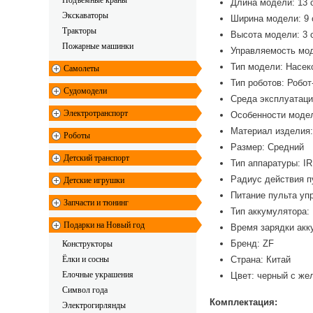
Подъемные краны
Длина модели: 13 
Экскаваторы
Ширина модели: 9 
Тракторы
Высота модели: 3 
Пожарные машинки
Управляемость мод
Тип модели: Насек
Самолеты
Тип роботов: Робот
Судомодели
Среда эксплуатаци
Электротранспорт
Особенности модел
Материал изделия:
Роботы
Размер: Средний
Детский транспорт
Тип аппаратуры: IR
Радиус действия п
Детские игрушки
Питание пульта уп
Запчасти и тюнинг
Тип аккумулятора: 
Подарки на Новый год
Время зарядки акк
Бренд: ZF
Конструкторы
Ёлки и сосны
Страна: Китай
Елочные украшения
Цвет: черный с же
Символ года
Комплектация:
Электрогирлянды