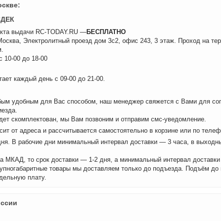
оскве:
СДЕК
нкта выдачи RC-TODAY.RU —
БЕСПЛАТНО
 Москва, Электролитный проезд дом 3с2, офис 243, 3 этаж. Проход на те
.
 10-00 до 18-00
ает каждый день с 09-00 до 21-00.
бым удобным для Вас способом, наш менеджер свяжется с Вами для сог
иезда.
удет скомплектован, мы Вам позвоним и отправим смс-уведомление.
сит от адреса и рассчитывается самостоятельно в корзине или по теле
дня. В рабочие дни минимальный интервал доставки — 3 часа, в выходн
а МКАД, то срок доставки — 1-2 дня, а минимальный интервал доставки
рупногабаритные товары мы доставляем только до подъезда. Подъём до
дельную плату.
оссии