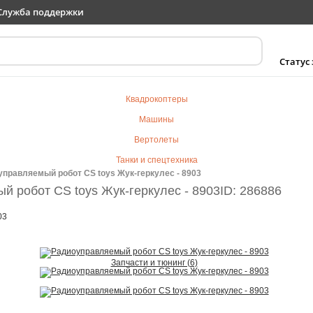
Служба поддержки
Статус
Квадрокоптеры
Машины
Вертолеты
Танки и спецтехника
правляемый робот CS toys Жук-геркулес - 8903
Самолеты
 робот CS toys Жук-геркулес - 8903
ID: 286886
Судомодели
03
Электротранспорт
Роботы
Детский транспорт
Запчасти и тюнинг (6)
Детские игрушки
Конструкторы