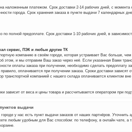
на наложенным платежом. Срок доставки 2-14 рабочих дней, с момента 
нности города. Срок хранения заказа в пункте выдачи 7 календарных дне
о по полной предоплате. Срок доставки 1-10 рабочих дней, в зависимос
ал сервис, ПЭК и любые другие ТК
портную компанию в своём городе, которая устраивает Вас больше, че
об этом, и мы отправим Ваш заказ через неё. Если указанная Вами тран
ности оплаты заказа при получении, необходимо сделать предоплату за
 правило, оплачивается при получении заказа. Сроки доставки зависят о
бор транспортной компанией с нашего склада оплачивается клиентом вне
ки зависит от веса и цены товара и рассчитывается оператором при под
пунктов выдачи
городе у нас есть пункт выдачи заказов от наших партнёров. Уточнить а
ете любым удобным для Вас способом: по телефону, в онлайн чате, а т
корзине.