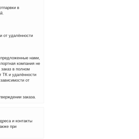
отпарвки в
й.
ти от удалённости
м предложенные нами,
спортная компания не
 заказ в полном
т ТК и удалённости
 зависимости от
тверждении заказа.
дреса и контакты
акже при