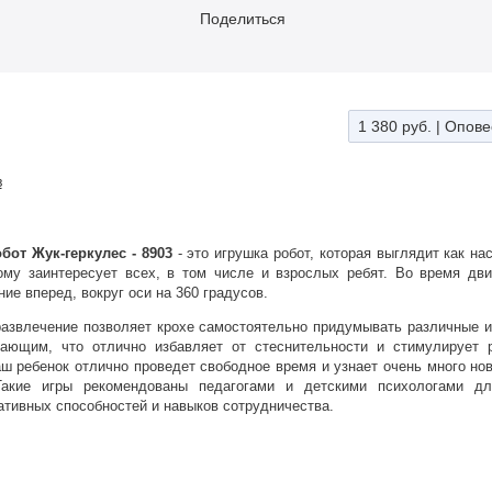
Поделиться
1 380 руб.
|
Опове
в
от Жук-геркулес - 8903
- это игрушка робот, которая выглядит как на
ому заинтересует всех, в том числе и взрослых ребят. Во время дви
ие вперед, вокруг оси на 360 градусов.
развлечение позволяет крохе самостоятельно придумывать различные и
жающим, что отлично избавляет от стеснительности и стимулирует р
аш ребенок отлично проведет свободное время и узнает очень много но
акие игры рекомендованы педагогами и детскими психологами дл
тивных способностей и навыков сотрудничества.