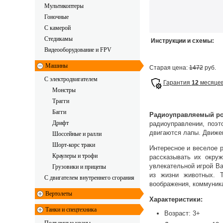
Мультикоптеры
Гоночные
C камерой
Стедикамы
Инструкции и схемы:
Видеооборудование и FPV
Машины
Старая цена:
1472
руб.
С электродвигателем
Гарантия
12
месяце
Монстры
Трагги
Багги
Радиоуправляемый роб
Дрифт
радиоуправлении, поэт
двигаются лапы. Движен
Шоссейные и ралли
Шорт-корс траки
Интересное и веселое 
Краулеры и трофи
рассказывать их окру
увлекательной игрой В
Грузовики и прицепы
из жизни животных. Т
С двигателем внутреннего сгорания
воображения, коммуника
Вертолеты
Характеристики:
Танки и спецтехника
Возраст: 3+