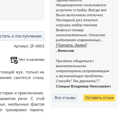
Здравствуйте!
Неоднократно пользовался
услугами rs-today. Всегда всё
было выполнено отлично.
Последний раз покупал
игрушку набор танков.
Вывозил товар
самостоятельно. Отлично
стить о поступлении
работают современные...
[Читать далее]
Артикул: ZF-8903
. Вячеслав
Нет в наличии
Приятно общаться с
внимательными
операторами.исправляющим
стоящий жук, только на
и возникающие проблемы.
жения светятся глаза,
Спасибо! Так держать!!!
Спицын Владимир Николаевич
стории и приключения,
Все отзывы
Оставить отзыв
азвитие речи. С этой
вых, необычных фактов
я тренировки памяти,