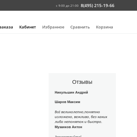
8(495) 215-19-66
с 9:00 до 21:00
 заказа
Кабинет
Избранное
Сравнить
Корзина
Отзывы
Никульшин Андрей
Шаров Максим
Всё великолепно,понятно
изложено, вежливо, без каких
либо непоняток и быстро.
Музанков Антон