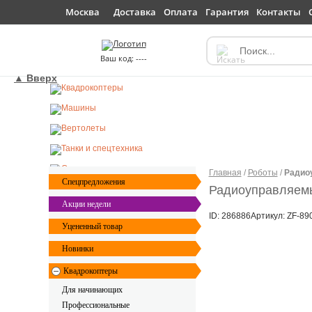
Доставка
Оплата
Гарантия
Контакты
Москва
----
▲ Вверх
Главная
/
Роботы
/
Радиоу
Спецпредложения
Радиоуправляемый
Акции недели
ID: 286886
Артикул: ZF-89
Уцененный товар
Новинки
Квадрокоптеры
Для начинающих
Профессиональные