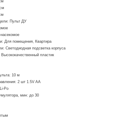
см
см
см
ели: Пульт ДУ
омое
-насекомое
и: Для помещения, Квартира
и: Светодиодная подсветка корпуса
 Высококачественный пластик
ульта: 10 м
равления: 2 шт 1.5V AA
Li-Po
умулятора, мин: до 30
лтым