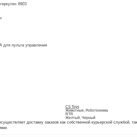
-геркулес 8903
и
:
АА для пульта управления
CS Toys
Животные, Роботехника
RTR
Желтый, Черный
уществляет доставку заказов как собственной курьерской службой, та
ями.