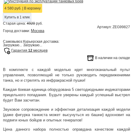
Инструкция по эксплуатации танковых боев
4 580 руб.
|
В корзину
Купить в 1 клик
Старая цена:
4920
руб.
Артикул: ZEG99827
Москва
Город доставки:
Самовывоз:
Курьерская доставка:
Загружаю...
Загружаю...
Гарантия
12
месяцев
В наличии на складе
В комплекте с каждой моделью идет многоканальный пульт
управления, позволяющий не только руководить передвижениями
танка, но и стрелять из инфракрасной пушки!
Каждая боевая единица оборудована 5 светодиодными индикаторами
прицельного попадания. Будьте уверены каждый успешный выстрел
будет Вам засчитан.
Звуковое сопровождение и эффектная детализация каждой модели
(даже фигурка танкиста может высунуться из башни) вдохновит на
подвиги юных бойцов и опытных генералов!
Цена данного набора полностью оправдана качеством каждой