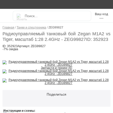
----
Главная
/
Танки и спецтехника
/
ZEG99827
Радиоуправляемый танковый бой Zegan M1A2 vs
Tiger, масштаб 1:28 2.4GHz - ZEG99827
ID: 352923
ID: 352923
Артикул: ZEG99827
-7% скидка
Запчасти и тюнинг (6)
Поделиться
Инструкции и схемы: