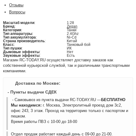
Отзывы
Вопросы
Масштаб модели
:
1:28
Бренд
:
Zegan
Категория
:
Танки
Тип аппаратуры
:
2.4Ghz
Тип аккумулятора
:
Ni-Cd
Страна производитель
:
Китай
Класс
:
Танковый бой
Тип пушки
:
ИК
Дымовые эффекты
:
Нет
Звуковые эффекты
:
Есть
Магазин RC-TODAY.RU осуществляет доставку заказов как
собственной курьерской службой, так и различными транспортными
компаниями.
Доставка по Москве:
- Пункты выдачи СДЕК
- Самовывоз из пункта выдачи RC-TODAY.RU —
БЕСПЛАТНО
Мы находимся:
г. Москва, Электролитный проезд дом 3с2,
офис 243, 3 этаж. Проход на территорию только с паспортом и
пешком.
Время работы ПВЗ с 10-00 до 18-00
Отдел продаж работает каждый день с 09-00 до 21-00.