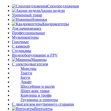
Спецпредложения
Акции недели
Уцененный товар
Новинки
Квадрокоптеры
Для начинающих
Профессиональные
Мультикоптеры
Гоночные
C камерой
Стедикамы
Видеооборудование и FPV
Машины
С электродвигателем
Монстры
Трагги
Багги
Дрифт
Шоссейные и ралли
Шорт-корс траки
Краулеры и трофи
Грузовики и прицепы
С двигателем внутреннего сгорания
Вертолеты