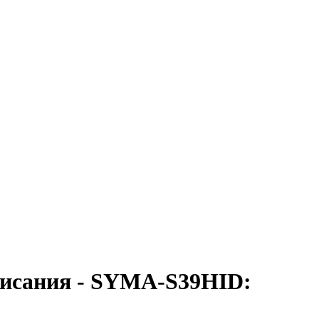
висания - SYMA-S39H
ID: