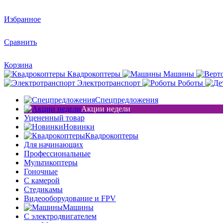
Избранное
Сравнить
Корзина
Квадрокоптеры
Машины
Электротранспорт
Роботы
Спецпредложения
Акции недели
Уцененный товар
Новинки
Квадрокоптеры
Для начинающих
Профессиональные
Мультикоптеры
Гоночные
C камерой
Стедикамы
Видеооборудование и FPV
Машины
С электродвигателем