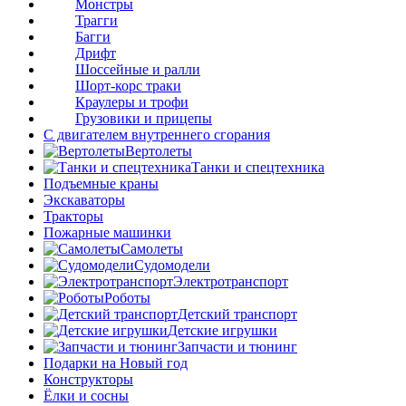
Монстры
Трагги
Багги
Дрифт
Шоссейные и ралли
Шорт-корс траки
Краулеры и трофи
Грузовики и прицепы
С двигателем внутреннего сгорания
Вертолеты
Танки и спецтехника
Подъемные краны
Экскаваторы
Тракторы
Пожарные машинки
Самолеты
Судомодели
Электротранспорт
Роботы
Детский транспорт
Детские игрушки
Запчасти и тюнинг
Подарки на Новый год
Конструкторы
Ёлки и сосны