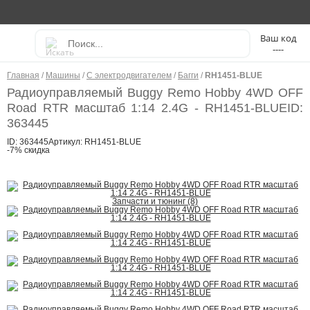
----
Главная
/
Машины
/
С электродвигателем
/
Багги
/
RH1451-BLUE
Радиоуправляемый Buggy Remo Hobby 4WD OFF
Road RTR масштаб 1:14 2.4G - RH1451-BLUE
ID:
363445
ID: 363445
Артикул: RH1451-BLUE
-7% скидка
Запчасти и тюнинг (8)