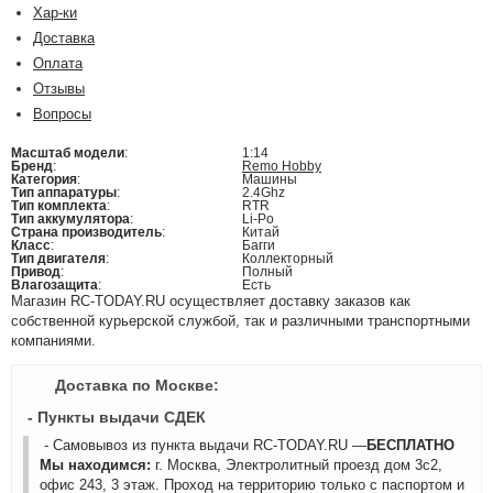
Хар-ки
Доставка
Оплата
Отзывы
Вопросы
Масштаб модели
:
1:14
Бренд
:
Remo Hobby
Категория
:
Машины
Тип аппаратуры
:
2.4Ghz
Тип комплекта
:
RTR
Тип аккумулятора
:
Li-Po
Страна производитель
:
Китай
Класс
:
Багги
Тип двигателя
:
Коллекторный
Привод
:
Полный
Влагозащита
:
Есть
Магазин RC-TODAY.RU осуществляет доставку заказов как
собственной курьерской службой, так и различными транспортными
компаниями.
Доставка по Москве:
- Пункты выдачи СДЕК
- Самовывоз из пункта выдачи RC-TODAY.RU —
БЕСПЛАТНО
Мы находимся:
г. Москва, Электролитный проезд дом 3с2,
офис 243, 3 этаж. Проход на территорию только с паспортом и