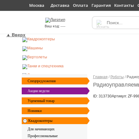
Доставка
Оплата
Гарантия
Контакты
Москва
----
▲ Вверх
Главная
/
Роботы
/
Радиоу
Спецпредложения
Радиоуправляемы
Акции недели
ID: 313730
Артикул: ZF-99
Уцененный товар
Новинки
Квадрокоптеры
Для начинающих
Профессиональные