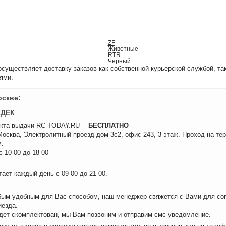
ZF
Животные
RTR
Черный
уществляет доставку заказов как собственной курьерской службой, та
ями.
оскве:
СДЕК
нкта выдачи RC-TODAY.RU —
БЕСПЛАТНО
 Москва, Электролитный проезд дом 3с2, офис 243, 3 этаж. Проход на те
.
 10-00 до 18-00
ает каждый день с 09-00 до 21-00.
бым удобным для Вас способом, наш менеджер свяжется с Вами для сог
иезда.
удет скомплектован, мы Вам позвоним и отправим смс-уведомление.