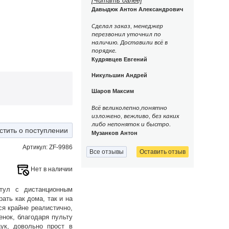
[Читать далее]
Давыдюк Антон Александрович
Сделал заказ, менеджер
перезвонил уточнил по
наличию. Доставили всё в
порядке.
Кудрявцев Евгений
Никульшин Андрей
Шаров Максим
Всё великолепно,понятно
изложено, вежливо, без каких
либо непоняток и быстро.
стить о поступлении
Музанков Антон
Артикул: ZF-9986
Все отзывы
Оставить отзыв
Нет в наличии
тул с дистанционным
ать как дома, так и на
ся крайне реалистично,
енок, благодаря пульту
ук, довольно прост в