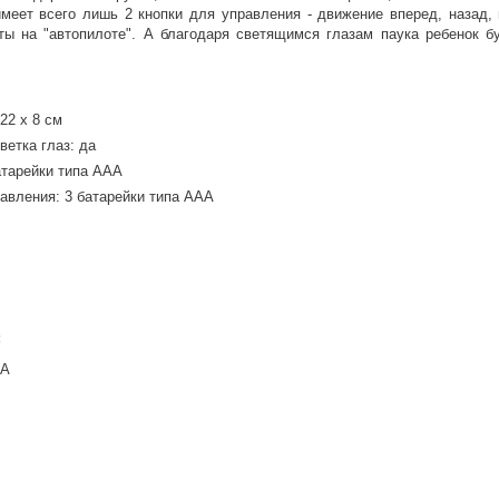
имеет всего лишь 2 кнопки для управления - движение вперед, назад,
ты на "автопилоте". А благодаря светящимся глазам паука ребенок бу
22 х 8 см
етка глаз: да
атарейки типа ААА
равления: 3 батарейки типа ААА
:
АА