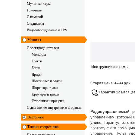
Мультикоптеры
Гоночные
C камерой
Стедикамы
Видеооборудование и FPV
Машины
С электродвигателем
Монстры
Трагги
Инструкции и схемы:
Багги
Дрифт
Шоссейные и ралли
Старая цена:
1783
руб.
Шорт-корс траки
Гарантия
12
месяце
Краулеры и трофи
Грузовики и прицепы
С двигателем внутреннего сгорания
Радиоуправляемый р
управлением, который б
Вертолеты
улице. Тарантул изгото
Танки и спецтехника
поэтому с его помощью 
управления. Пульт уд