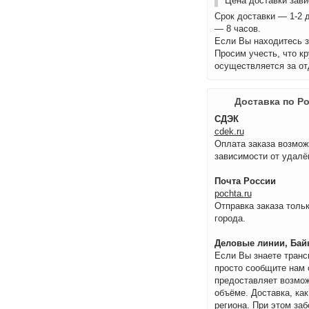
Цена доставки зави
Срок доставки — 1-2 
— 8 часов.
Если Вы находитесь з
Просим учесть, что к
осуществляется за от
Доставка по Р
СДЭК
cdek.ru
Оплата заказа возмож
зависимости от удалё
Почта России
pochta.ru
Отправка заказа тольк
города.
Деловые линии, Байк
Если Вы знаете транс
просто сообщите нам 
предоставляет возмож
объёме. Доставка, как
региона. При этом за