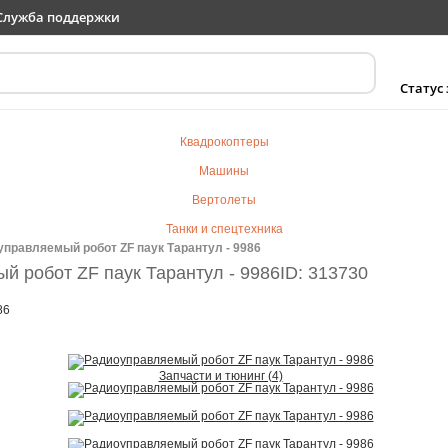
Служба поддержки
Статус
Квадрокоптеры
Машины
Вертолеты
Танки и спецтехника
правляемый робот ZF паук Тарантул - 9986
Самолеты
й робот ZF паук Тарантул - 9986
ID: 313730
Судомодели
86
Электротранспорт
Роботы
Детский транспорт
Запчасти и тюнинг (4)
Детские игрушки
Конструкторы