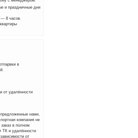
фону с менеджером.
ые и праздничные дни
 — 8 часов.
 квартиры
отпарвки в
й.
ти от удалённости
м предложенные нами,
спортная компания не
 заказ в полном
т ТК и удалённости
 зависимости от