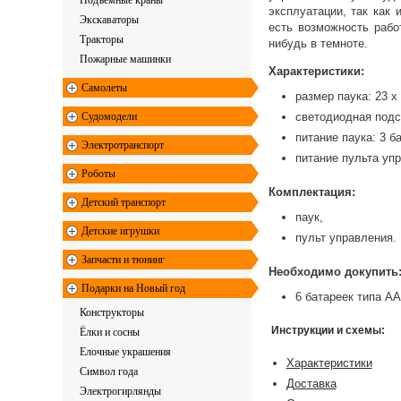
Подъемные краны
эксплуатации, так как 
Экскаваторы
есть возможность рабо
Тракторы
нибудь в темноте.
Пожарные машинки
Характеристики:
Самолеты
размер паука: 23 х 
Судомодели
светодиодная подсв
питание паука: 3 б
Электротранспорт
питание пульта уп
Роботы
Комплектация:
Детский транспорт
паук,
Детские игрушки
пульт управления.
Запчасти и тюнинг
Необходимо докупить
Подарки на Новый год
6 батареек типа А
Конструкторы
Инструкции и схемы:
Ёлки и сосны
Елочные украшения
Характеристики
Символ года
Доставка
Электрогирлянды