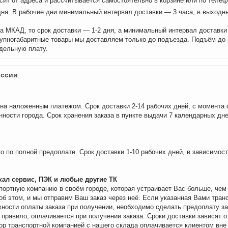
сит от адреса и рассчитывается самостоятельно в корзине или по теле
дня. В рабочие дни минимальный интервал доставки — 3 часа, в выходн
а МКАД, то срок доставки — 1-2 дня, а минимальный интервал доставки
рупногабаритные товары мы доставляем только до подъезда. Подъём до
дельную плату.
оссии
на наложенным платежом. Срок доставки 2-14 рабочих дней, с момента 
нности города. Срок хранения заказа в пункте выдачи 7 календарных дне
о по полной предоплате. Срок доставки 1-10 рабочих дней, в зависимос
ал сервис, ПЭК и любые другие ТК
портную компанию в своём городе, которая устраивает Вас больше, че
об этом, и мы отправим Ваш заказ через неё. Если указанная Вами тран
ности оплаты заказа при получении, необходимо сделать предоплату за
 правило, оплачивается при получении заказа. Сроки доставки зависят о
бор транспортной компанией с нашего склада оплачивается клиентом вне