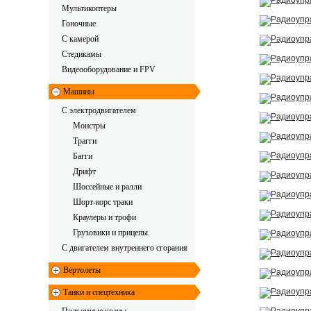
Мультикоптеры
Гоночные
C камерой
Стедикамы
Видеооборудование и FPV
Машины
С электродвигателем
Монстры
Трагги
Багги
Дрифт
Шоссейные и ралли
Шорт-корс траки
Краулеры и трофи
Грузовики и прицепы
С двигателем внутреннего сгорания
Вертолеты
Танки и спецтехника