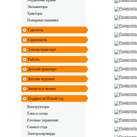
Подъемные краны
Экскаваторы
Тракторы
Пожарные машинки
Самолеты
Судомодели
Электротранспорт
Роботы
Детский транспорт
Детские игрушки
Запчасти и тюнинг
Подарки на Новый год
Конструкторы
Ёлки и сосны
Елочные украшения
Символ года
Электрогирлянды