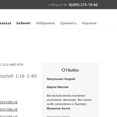
8(495) 215-19-66
с 9:00 до 21:00
 заказа
Кабинет
Избранное
Сравнить
Корзина
 V2.0 4WD RTR
Отзывы
штаб 1:16 2.4G
Никульшин Андрей
Шаров Максим
Всё великолепно,понятно
изложено, вежливо, без каких
либо непоняток и быстро.
Музанков Антон