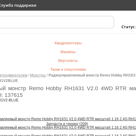
Служба поддержки
Статус
Квадрокоптеры
Машины
Вертолеты
Танки и спецтехника
ктродвигателем
/
Монстры
/
Радиоуправляемый монстр Remo Hobby RH1631
Самолеты
631V2BLUE
Судомодели
ый монстр Remo Hobby RH1631 V2.0 4WD RTR мас
D: 137615
Электротранспорт
31V2-BLUE
Роботы
Детский транспорт
Детские игрушки
Запчасти и тюнинг (209)
Конструкторы