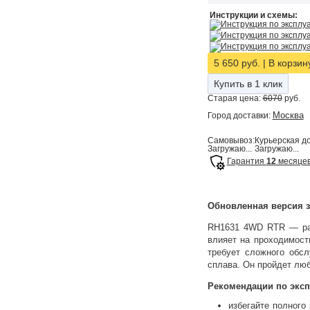
Инструкции и схемы:
Инструкция по эксплу
Инструкция по эксплуа
Инструкция по эксплу
5 650 руб.
|
В корзин
Купить в 1 клик
Старая цена:
6070
руб.
Москва
Город доставки:
Самовывоз:
Курьерская до
Загружаю...
Загружаю...
Гарантия
12
месяце
Обновленная версия з
RH1631 4WD RTR — рад
влияет на проходимост
требует сложного обс
сплава. Он пройдет люб
Рекомендации по эксп
избегайте полного