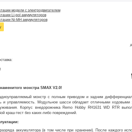
атации модели с электродвигателем
тации Li-pol аккумуляторов
атации Ni-MH аккумуляторов
у
А
ставка:
в
наменитого монстра SMAX V2.0!
иоуправляемый монстр с полным приводом и задним дифференциал
ь и управляемость. Модульное шасси обладает отличными ходовыми 
луживания. Корпус внедорожника Remo Hobby RH1631 WD RTR выпол
ой краш-тест без каких-либо повреждений.
луатации:
 разряда аккумулятора (в том числе при хранении). После каждого исп