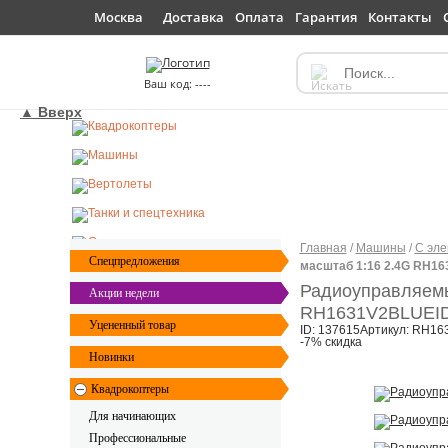
Доставка
Оплата
Гарантия
Контакты
Москва
----
▲ Вверх
Главная
/
Машины
/
С эле
Спецпредложения
масштаб 1:16 2.4G RH1
Радиоуправляем
Акции недели
RH1631V2BLUE
I
Уцененный товар
ID: 137615
Артикул: RH16
-7% скидка
Новинки
Квадрокоптеры
Для начинающих
Профессиональные