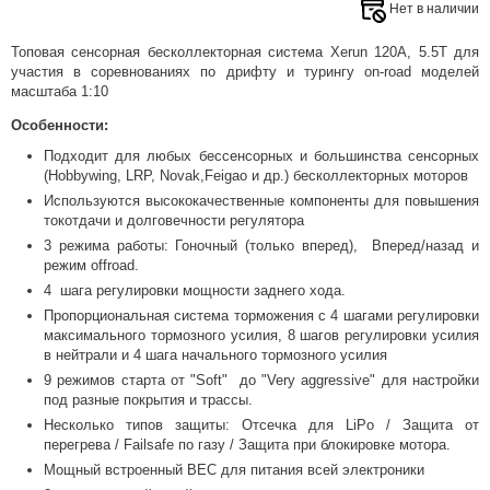
Нет в наличии
Топовая сенсорная бесколлекторная система Xerun 120A, 5.5T для
участия в соревнованиях по дрифту и турингу on-road моделей
масштаба 1:10
Особенности:
Подходит для любых бессенсорных и большинства сенсорных
(Hobbywing, LRP, Novak,Feigao и др.) бесколлекторных моторов
Используются высококачественные компоненты для повышения
токотдачи и долговечности регулятора
3 режима работы: Гоночный (только вперед), Вперед/назад и
режим offroad.
4 шага регулировки мощности заднего хода.
Пропорциональная система торможения с 4 шагами регулировки
максимального тормозного усилия, 8 шагов регулировки усилия
в нейтрали и 4 шага начального тормозного усилия
9 режимов старта от "Soft" до "Very aggressive" для настройки
под разные покрытия и трассы.
Несколько типов защиты: Отсечка для LiPo / Защита от
перегрева / Failsafe по газу / Защита при блокировке мотора.
Мощный встроенный BEC для питания всей электроники