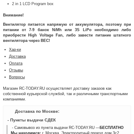
2 in 1 LCD Program box
Внимание!
Вентилятор питается напрямую от аккумулятора, поэтому при
питании от 7-9 банок NiMh или 3S LiPo необходимо либо
приобрести High Voltage Fan, либо завести питание штатного
вентилятора через BEC!
Хар-ки
Доставка
Оплата
Отзывы
Вопросы
Магазин RC-TODAY.RU осуществляет доставку заказов как
собственной курьерской службой, так и различными транспортными
компаниями.
Доставка по Москве:
- Пункты выдачи СДЕК
- Самовывоз из пункта выдачи RC-TODAY.RU —
БЕСПЛАТНО
Мы находимся:
г. Москва, Электролитный проезд дом 3с2,