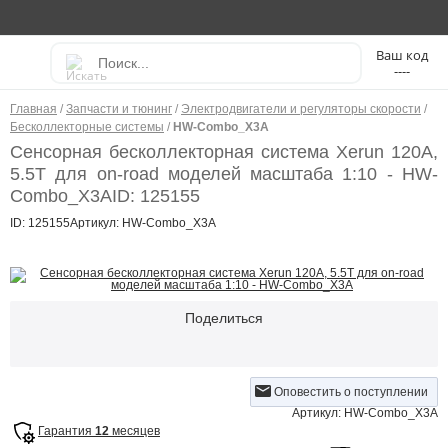
----
Главная
/
Запчасти и тюнинг
/
Электродвигатели и регуляторы скорости
/
Бесколлекторные системы
/
HW-Combo_X3A
Сенсорная бесколлекторная система Xerun 120A,
5.5T для on-road моделей масштаба 1:10 - HW-
Combo_X3A
ID: 125155
ID: 125155
Артикул: HW-Combo_X3A
Поделиться
Оповестить о поступлении
Артикул: HW-Combo_X3A
Гарантия
12
месяцев