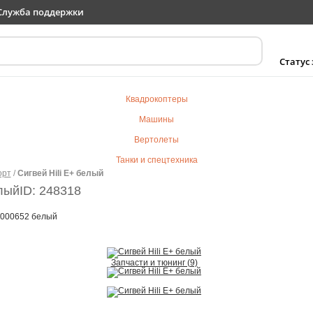
Служба поддержки
Статус
Квадрокоптеры
Машины
Вертолеты
Танки и спецтехника
орт
/
Сигвей Hili E+ белый
Самолеты
елый
ID: 248318
Судомодели
0000652 белый
Электротранспорт
Роботы
Детский транспорт
Запчасти и тюнинг (9)
Детские игрушки
Конструкторы