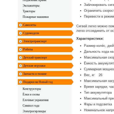
Подъемные краны
Заблокировать сиг
Экскаваторы
Ограничить скорос
Тракторы
Перевести в режим
Пожарные машинки
Самолеты
Сигвей легко можно пом
легко отсоединить от ос
Судомодели
Характеристики:
Электротранспорт
Размер колёс, д
Роботы
Дальность хода на
Максимальная ско
Детский транспорт
Ёмкость аккумуля
Детские игрушки
Суммарная мощнос
Запчасти и тюнинг
Вес, кг 26
Максимальная наг
Подарки на Новый год
Время зарядки, ч
Конструкторы
Тип аккумулятора
Ёлки и сосны
Максимальный пре
Елочные украшения
Фары и подсветка 
Символ года
Номинальное напр
Электрогирлянды