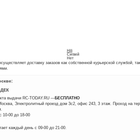
Hili
Сигвей
Нет
уществляет доставку заказов как собственной курьерской службой, та
ями.
оскве:
СДЕК
нкта выдачи RC-TODAY.RU —
БЕСПЛАТНО
 Москва, Электролитный проезд дом 3с2, офис 243, 3 этаж. Проход на те
.
 10-00 до 18-00
ает каждый день с 09-00 до 21-00.