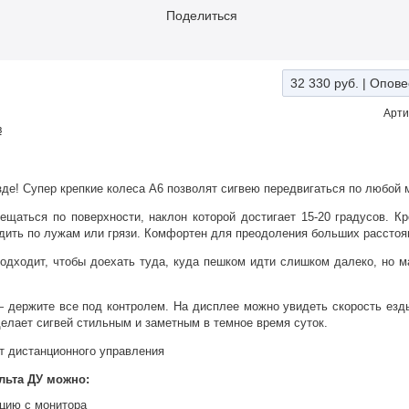
Поделиться
32 330 руб.
|
Опове
Арти
в
де! Супер крепкие колеса А6 позволят сигвею передвигаться по любой 
щаться по поверхности, наклон которой достигает 15-20 градусов. Кр
дить по лужам или грязи. Комфортен для преодоления больших расстоя
подходит, чтобы доехать туда, куда пешком идти слишком далеко, но м
 держите все под контролем. На дисплее можно увидеть скорость езды
делает сигвей стильным и заметным в темное время суток.
т дистанционного управления
льта ДУ можно:
цию с монитора