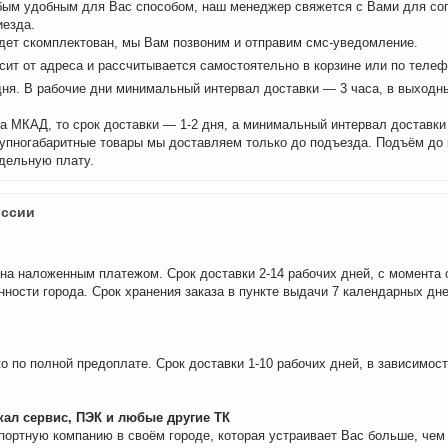
бым удобным для Вас способом, наш менеджер свяжется с Вами для сог
иезда.
удет скомплектован, мы Вам позвоним и отправим смс-уведомление.
сит от адреса и рассчитывается самостоятельно в корзине или по теле
дня. В рабочие дни минимальный интервал доставки — 3 часа, в выходн
а МКАД, то срок доставки — 1-2 дня, а минимальный интервал доставки
рупногабаритные товары мы доставляем только до подъезда. Подъём до
дельную плату.
оссии
на наложенным платежом. Срок доставки 2-14 рабочих дней, с момента 
нности города. Срок хранения заказа в пункте выдачи 7 календарных дне
о по полной предоплате. Срок доставки 1-10 рабочих дней, в зависимос
ал сервис, ПЭК и любые другие ТК
портную компанию в своём городе, которая устраивает Вас больше, че