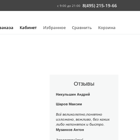
8(495) 215-19-66
с 9:00 до 21:00
 заказа
Кабинет
Избранное
Сравнить
Корзина
Отзывы
Никульшин Андрей
Шаров Максим
Всё великолепно,понятно
изложено, вежливо, без каких
либо непоняток и быстро.
Музанков Антон