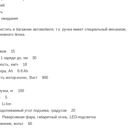
вей
ть
 ожидания
естить в багажник автомобиля, т.к. ручка имеет специальный механизм,
новного блока.
юймов 15
 1 заряде до, км 30
рость, км/ч 18
тора, Ah 8.8 Ah
ть мотор-колес, Ватт 900
рузка, кг 100
ас 5
 Li-Ion
одолеваемый угол подъема, градусов 20
Реверсивная фара, габаритный огонь, LED-подсветка
яжение, вольт 60