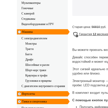
Мультикоптеры
Гоночные
C камерой
Стедикамы
Видеооборудование и FPV
Старая цена:
56810
руб.
Машины
Гарантия
12
месяце
С электродвигателем
Монстры
Трагги
Вы можете проехать вез
Багги
Девайс способен переме
Дрифт
водостойкий и может ез
Шоссейные и ралли
Этот сигвей идеально 
Шорт-корс траки
удобно или близко.
Краулеры и трофи
Грузовики и прицепы
Электронный монитор —
пробег. LED подсветка 
С двигателем внутреннего сгорания
В комплект входит пуль
Вертолеты
С помощью кнопок пу
Танки и спецтехника
Получить информа