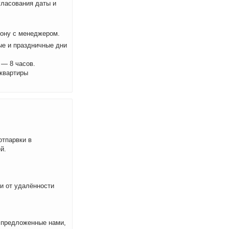
ласования даты и
фону с менеджером.
ые и праздничные дни
 — 8 часов.
 квартиры
отпарвки в
й.
ти от удалённости
м предложенные нами,