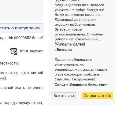
Здравствуйте!
Неоднократно пользовался
услугами rs-today. Всегда всё
было выполнено отлично.
Последний раз покупал
игрушку набор танков.
стить о поступлении
Вывозил товар
самостоятельно. Отлично
кул: НФ-00000652 белый
работают современные...
[Читать далее]
. Вячеслав
Нет в наличии
Приятно общаться с
местности.
внимательными
операторами.исправляющим
оме этого, этот сигвей
и возникающие проблемы.
ний.
Спасибо! Так держать!!!
Спицын Владимир Николаевич
ашиной ехать не очень
Все отзывы
Оставить отзыв
, заряд аккумулятора,