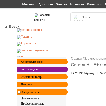
Доставка
Оплата
Гарантия
Контакты
Москва
----
▲ Вверх
Главная
/
Электротрансп
Спецпредложения
Сигвей Hili E+ б
Акции недели
ID: 248318
Артикул: НФ-0
Уцененный товар
Новинки
Квадрокоптеры
Для начинающих
Профессиональные