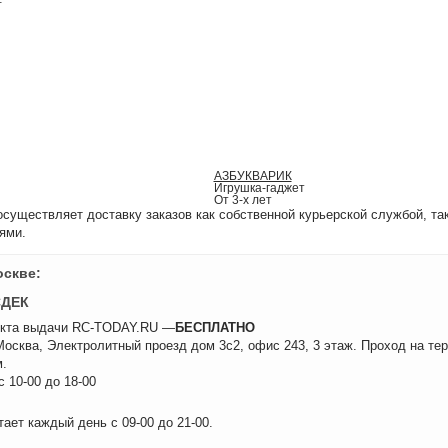
АЗБУКВАРИК
Игрушка-гаджет
От 3-х лет
уществляет доставку заказов как собственной курьерской службой, та
ями.
оскве:
СДЕК
нкта выдачи RC-TODAY.RU —
БЕСПЛАТНО
 Москва, Электролитный проезд дом 3с2, офис 243, 3 этаж. Проход на те
.
 10-00 до 18-00
ает каждый день с 09-00 до 21-00.