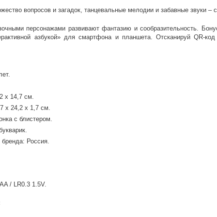
жество вопросов и загадок, танцевальные мелодии и забавные звуки – с
зочными персонажами развивают фантазию и сообразительность. Бонус
ерактивной азбукой» для смартфона и планшета. Отсканируй QR-код 
лет.
2 х 14,7 см.
 х 24,2 х 1,7 см.
онка с блистером.
букварик.
 бренда: Россия.
AA / LR0.3 1.5V.
:
.