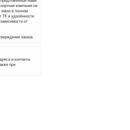
м предложенные нами,
спортная компания не
 заказ в полном
т ТК и удалённости
 зависимости от
тверждении заказа.
дреса и контакты
акже при