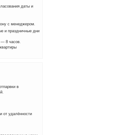
ласования даты и
фону с менеджером.
ые и праздничные дни
 — 8 часов.
 квартиры
отпарвки в
й.
ти от удалённости