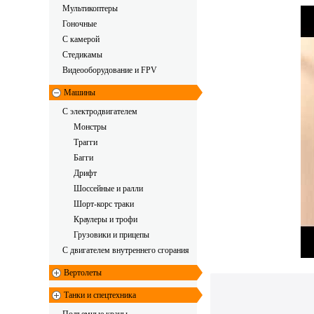
Мультикоптеры
Гоночные
C камерой
Стедикамы
Видеооборудование и FPV
Машины
С электродвигателем
Монстры
Трагги
Багги
Дрифт
Шоссейные и ралли
Шорт-корс траки
Краулеры и трофи
Грузовики и прицепы
С двигателем внутреннего сгорания
Вертолеты
Танки и спецтехника