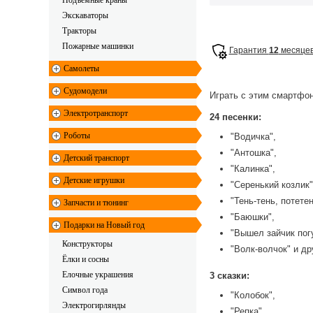
Подъемные краны
Экскаваторы
Тракторы
Пожарные машинки
Гарантия
12
месяце
Самолеты
Судомодели
Играть с этим смартфон
Электротранспорт
24 песенки:
Роботы
"Водичка",
"Антошка",
Детский транспорт
"Калинка",
Детские игрушки
"Серенький козлик"
"Тень-тень, потетен
Запчасти и тюнинг
"Баюшки",
Подарки на Новый год
"Вышел зайчик пог
Конструкторы
"Волк-волчок" и др
Ёлки и сосны
Елочные украшения
3 сказки:
Символ года
"Колобок",
Электрогирлянды
"Репка",