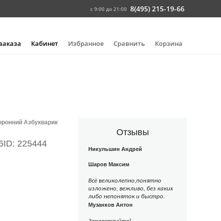
8(495) 215-19-66
с 9:00 до 21:00
 заказа
Кабинет
Избранное
Сравнить
Корзина
ронний Азбукварик
Отзывы
6
ID: 225444
Никульшин Андрей
Шаров Максим
Всё великолепно,понятно
изложено, вежливо, без каких
либо непоняток и быстро.
Музанков Антон