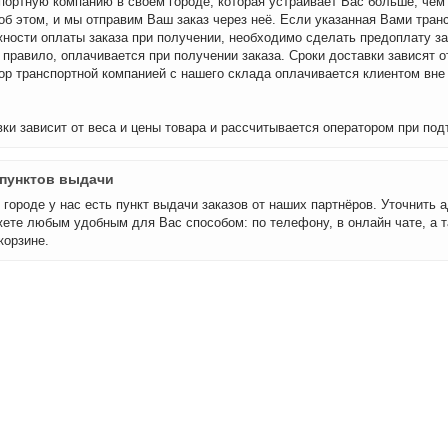
портную компанию в своём городе, которая устраивает Вас больше, че
об этом, и мы отправим Ваш заказ через неё. Если указанная Вами тран
ности оплаты заказа при получении, необходимо сделать предоплату за
 правило, оплачивается при получении заказа. Сроки доставки зависят о
бор транспортной компанией с нашего склада оплачивается клиентом вне
ки зависит от веса и цены товара и рассчитывается оператором при под
пунктов выдачи
городе у нас есть пункт выдачи заказов от наших партнёров. Уточнить а
ете любым удобным для Вас способом: по телефону, в онлайн чате, а т
корзине.