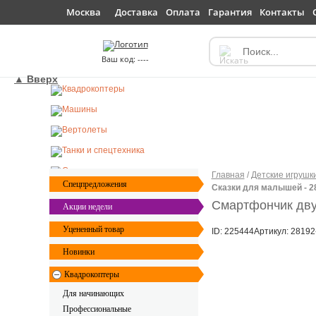
Доставка
Оплата
Гарантия
Контакты
Москва
----
▲ Вверх
Главная
/
Детские игрушк
Спецпредложения
Сказки для малышей - 2
Смартфончик дву
Акции недели
Уцененный товар
ID: 225444
Артикул: 28192
Новинки
Квадрокоптеры
Для начинающих
Профессиональные