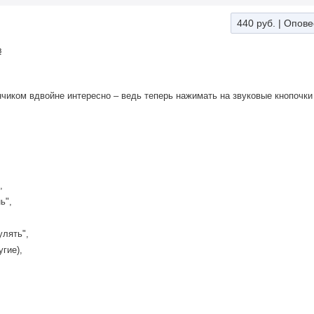
440 руб.
|
Опове
в
чиком вдвойне интересно – ведь теперь нажимать на звуковые кнопочки
,
ь",
улять",
угие),