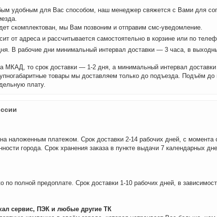
бым удобным для Вас способом, наш менеджер свяжется с Вами для сог
иезда.
удет скомплектован, мы Вам позвоним и отправим смс-уведомление.
сит от адреса и рассчитывается самостоятельно в корзине или по теле
дня. В рабочие дни минимальный интервал доставки — 3 часа, в выходн
а МКАД, то срок доставки — 1-2 дня, а минимальный интервал доставки
рупногабаритные товары мы доставляем только до подъезда. Подъём до
дельную плату.
оссии
на наложенным платежом. Срок доставки 2-14 рабочих дней, с момента 
нности города. Срок хранения заказа в пункте выдачи 7 календарных дне
о по полной предоплате. Срок доставки 1-10 рабочих дней, в зависимос
ал сервис, ПЭК и любые другие ТК