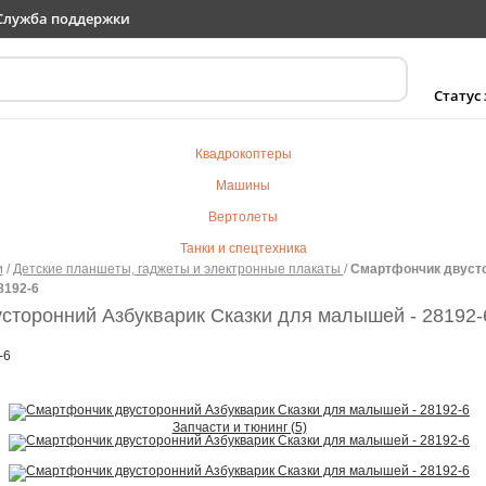
Служба поддержки
Статус
Квадрокоптеры
Машины
Вертолеты
Танки и спецтехника
и
/
Детские планшеты, гаджеты и электронные плакаты
/
Смартфончик двусто
Самолеты
8192-6
Судомодели
сторонний Азбукварик Сказки для малышей - 28192-
Электротранспорт
-6
Роботы
Детский транспорт
Запчасти и тюнинг (5)
Детские игрушки
Конструкторы