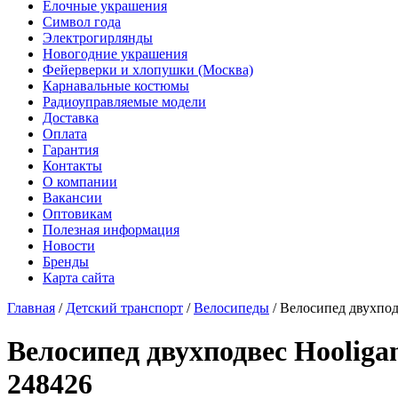
Елочные украшения
Символ года
Электрогирлянды
Новогодние украшения
Фейерверки и хлопушки (Москва)
Карнавальные костюмы
Радиоуправляемые модели
Доставка
Оплата
Гарантия
Контакты
О компании
Вакансии
Оптовикам
Полезная информация
Новости
Бренды
Карта сайта
Главная
/
Детский транспорт
/
Велосипеды
/
Велосипед двухподв
Велосипед двухподвес Hooligan
248426