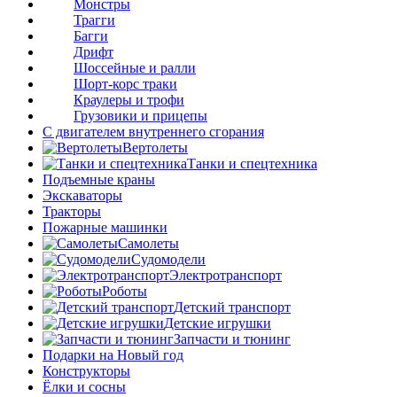
Монстры
Трагги
Багги
Дрифт
Шоссейные и ралли
Шорт-корс траки
Краулеры и трофи
Грузовики и прицепы
С двигателем внутреннего сгорания
Вертолеты
Танки и спецтехника
Подъемные краны
Экскаваторы
Тракторы
Пожарные машинки
Самолеты
Судомодели
Электротранспорт
Роботы
Детский транспорт
Детские игрушки
Запчасти и тюнинг
Подарки на Новый год
Конструкторы
Ёлки и сосны