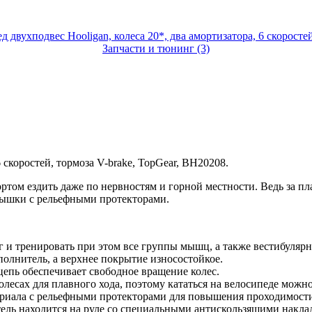
Запчасти и тюнинг (3)
6 скоростей, тормоза V-brake, TopGear, ВН20208.
ртом ездить даже по нервностям и горной местности. Ведь за п
рышки с рельефными протекторами.
 и тренировать при этом все группы мышц, а также вестибулярн
полнитель, а верхнее покрытие износостойкое.
епь обеспечивает свободное вращение колес.
олесах для плавного хода, поэтому кататься на велосипеде можн
иала с рельефными протекторами для повышения проходимости 
атель находится на руле со специальными антискользящими нак