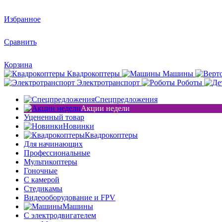
Избранное
Сравнить
Корзина
Квадрокоптеры
Машины
Электротранспорт
Роботы
Спецпредложения
Акции недели
Уцененный товар
Новинки
Квадрокоптеры
Для начинающих
Профессиональные
Мультикоптеры
Гоночные
C камерой
Стедикамы
Видеооборудование и FPV
Машины
С электродвигателем