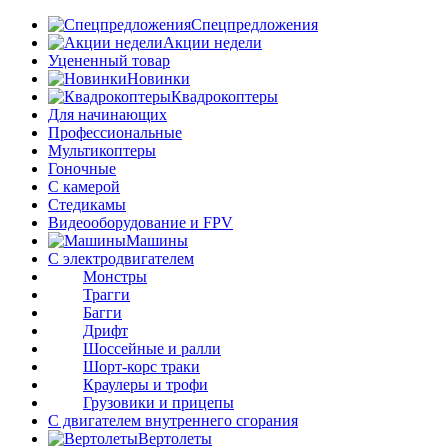
Спецпредложения
Акции недели
Уцененный товар
Новинки
Квадрокоптеры
Для начинающих
Профессиональные
Мультикоптеры
Гоночные
C камерой
Стедикамы
Видеооборудование и FPV
Машины
С электродвигателем
Монстры
Трагги
Багги
Дрифт
Шоссейные и ралли
Шорт-корс траки
Краулеры и трофи
Грузовики и прицепы
С двигателем внутреннего сгорания
Вертолеты