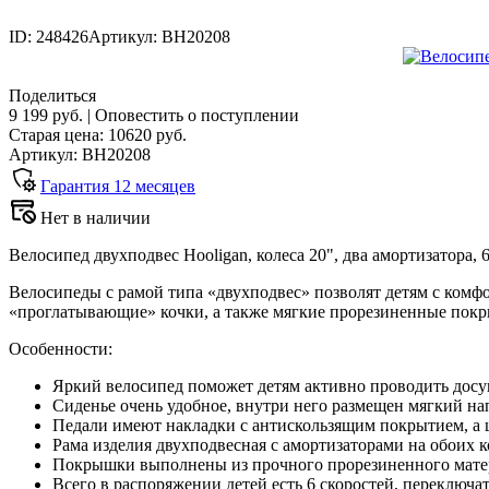
ID: 248426
Артикул: ВН20208
Поделиться
9 199 руб.
|
Оповестить о поступлении
Старая цена:
10620
руб.
Артикул: ВН20208
Гарантия
12
месяцев
Нет в наличии
Велосипед двухподвес Hooligan, колеса 20", два амортизатора, 
Велосипеды с рамой типа «двухподвес» позволят детям с комфо
«проглатывающие» кочки, а также мягкие прорезиненные пок
Особенности:
Яркий велосипед поможет детям активно проводить досуг
Сиденье очень удобное, внутри него размещен мягкий на
Педали имеют накладки с антискользящим покрытием, а ц
Рама изделия двухподвесная с амортизаторами на обоих к
Покрышки выполнены из прочного прорезиненного матер
Всего в распоряжении детей есть 6 скоростей, переключ