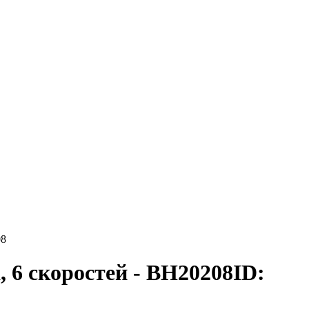
08
, 6 скоростей - ВН20208
ID: