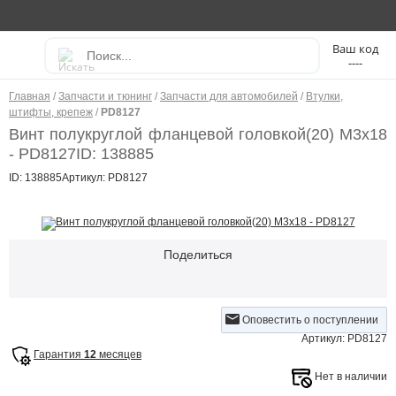
----
Главная
/
Запчасти и тюнинг
/
Запчасти для автомобилей
/
Втулки,
штифты, крепеж
/
PD8127
Винт полукруглой фланцевой головкой(20) M3x18
- PD8127
ID: 138885
ID: 138885
Артикул: PD8127
Поделиться
Оповестить о поступлении
Артикул: PD8127
Гарантия
12
месяцев
Нет в наличии