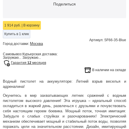
Поделиться
1 914 руб.
|
В корзину
Купить в 1 клик
Артикул: SF66-35-Blue
Москва
Город доставки:
Самовывоз:
Курьерская доставка:
Загружаю...
Загружаю...
Гарантия
12
месяцев
В наличии на складе
Водный пистолет на аккумуляторе: Летний взрыв веселья и
адреналина!
Окунитесь в мир захватывающих летних сражений с водным
пистолетом высокого давления! Эта игрушка – идеальный способ
охладиться в жаркий день, развлечься с друзьями и почувствовать
себя настоящим героем боевика. Мощный поток, точная имитация:
Забудьте о слабых струйках и разочарованиях! Электрический
механизм обеспечивает мощный и стабильный поток воды, позволяя
поражать цели на значительном расстоянии. Дизайн, имитирующий