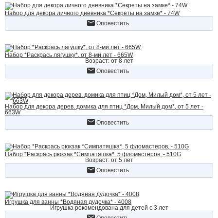
Набор для декора личного дневника *Секреты на замке* - 74W
Оповестить
Набор *Раскрась лягушку*, от 8-ми лет - 665W
Возраст: от 8 лет
Оповестить
Набор для декора дерев. домика для птиц *Дом, Милый дом*, от 5 лет -
663W
Оповестить
Набор *Раскрась рюкзак *Симпатяшка*, 5 фломастеров, - 510G
Возраст: от 5 лет
Оповестить
Игрушка для ванны *Водяная дудочка* - 4008
Игрушка рекомендована для детей с 3 лет