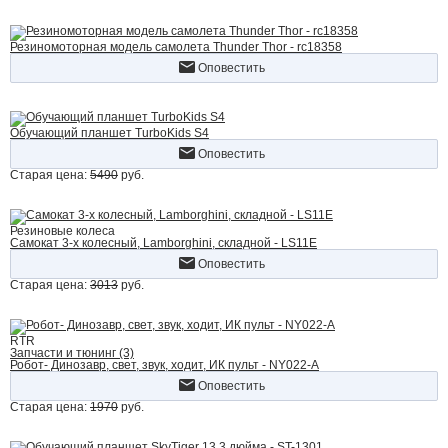
Резиномоторная модель самолета Thunder Thor - rc18358
Оповестить
Обучающий планшет TurboKids S4
Оповестить
Старая цена:
5490
руб.
Резиновые колеса
Самокат 3-х колесный, Lamborghini, складной - LS11E
Оповестить
Старая цена:
3013
руб.
RTR
Запчасти и тюнинг (3)
Робот- Динозавр, свет, звук, ходит, ИК пульт - NY022-A
Оповестить
Старая цена:
1970
руб.