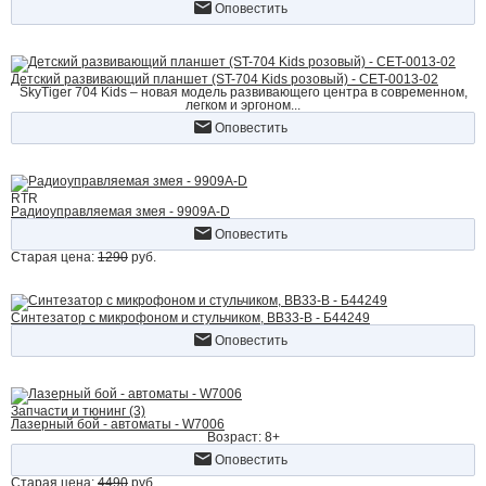
Оповестить
Детский развивающий планшет (ST-704 Kids розовый) - CET-0013-02
SkyTiger 704 Kids – новая модель развивающего центра в современном,
легком и эргоном...
Оповестить
RTR
Радиоуправляемая змея - 9909A-D
Оповестить
Старая цена:
1290
руб.
Синтезатор с микрофоном и стульчиком, BB33-B - Б44249
Оповестить
Запчасти и тюнинг (3)
Лазерный бой - автоматы - W7006
Возраст: 8+
Оповестить
Старая цена:
4490
руб.