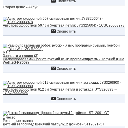
Оповестить
Старая цена:
780
руб.
Автотрек скоростной 507 см (мертвая петля: JYS325604) - 1CSC20003978
Оповестить
RTR
Запчасти и тюнинг (3)
Радиоуправляемый робот, русский язык, программируемый, голубой (Blue
Well: ZG-R8008)
Оповестить
Автотрек скоростной 612 см (мертвая петля и эстакада: JYS326893) -
1CSC20003980
Оповестить
1 место
Резиновые колеса
Детский велосипед Щенячий патруль12 дюймов - ST12091-GT