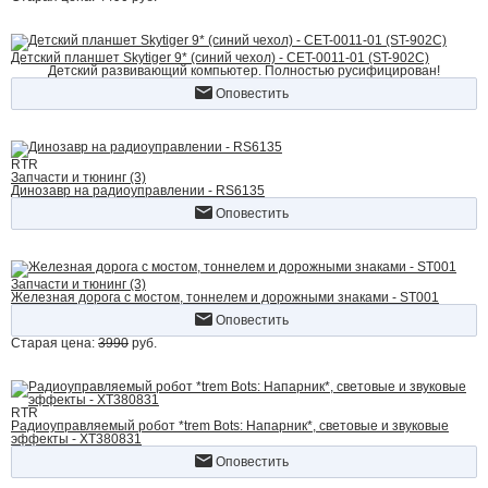
Детский планшет Skytiger 9* (синий чехол) - CET-0011-01 (ST-902C)
Детский развивающий компьютер. Полностью русифицирован!
Оповестить
RTR
Запчасти и тюнинг (3)
Динозавр на радиоуправлении - RS6135
Оповестить
Запчасти и тюнинг (3)
Железная дорога с мостом, тоннелем и дорожными знаками - ST001
Оповестить
Старая цена:
3990
руб.
RTR
Радиоуправляемый робот *trem Bots: Напарник*, световые и звуковые
эффекты - XT380831
Оповестить