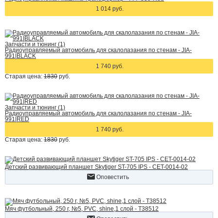
1 014 руб.
Запчасти и тюнинг (1)
Радиоуправляемый автомобиль для скалолазания по стенам - JIA-
991|BLACK
1 740 руб.
Старая цена:
1830
руб.
Запчасти и тюнинг (1)
Радиоуправляемый автомобиль для скалолазания по стенам - JIA-
991|RED
1 740 руб.
Старая цена:
1830
руб.
Детский развивающий планшет Skytiger ST-705 IPS - CET-0014-02
Оповестить
Мяч футбольный, 250 г, №5, PVC, shine,1 слой - Т38512