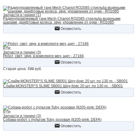
Запчасти и тюнинг (1)
Радиоуправляемый танк Mech Chariot RQ2085 стрельба водяными
шарами, дрифтовые колеса, звук, управление от руки - RQ2085
Оповестить
RTR
Запчасти и тюнинг (3)
Робот, свет, звук, в комплекте меч, щит - 27166
Оповестить
Старая цена:
720
руб.
Слайм MONSTER*S SLIME SB001 Шоу-бокс 20 шт. по 130 гр. - SB001
Оповестить
RTR
Запчасти и тюнинг (3)
Собака-робот с пультом Toby, розовая (8205-pink: DEFA)
Оповестить